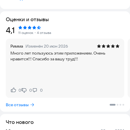
Программа бесплатная, без рекламы, на русском языке,
разработана Российскими разработчиками и не подвержена
санкциям.
Оценки и отзывы
"MyTreeNotes Lite" - это облегченная версия программы
Рейтинг:
4,1
"MyTreeNotes", в которой нет части функционала с
11 оценок
・4 отзыва
доступами к устройству и без доступа в интернет.
Римма
Изменён 20 июн 2026
Возможности:
Много лет пользуюсь этим приложением. Очень
• В любой заметке, на любом уровне, можно создавать новые
нравится!!! Спасибо за вашу труд!!!
папки или превращать заметки в папки и добавлять новую
информацию более подробно.
• Голосовой ввод текста.
• Изменять цвет текста и цвет фона заметок.
• Добавить в заметку изображение из галереи или фото с
камеры или выбрать иконку из большого количество
0
0
0
Нравится:
Не нравится:
встроенных тематических иконок. Иконку можно
раскрасить в любой цвет.
Все отзывы
• Данные можно защитить паролем.
• Текст заметки можно превратить в список с возможностью
отмечать строки галочками.
Что нового
• Из заметки можно набрать телефонный номер, отправить
e-mail или открыть Web сайт.