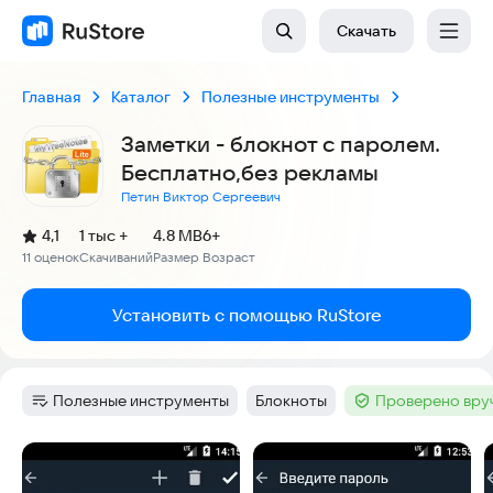
Скачать
Главная
Каталог
Полезные инструменты
Заметки - блокнот с паролем.
Бесплатно,без рекламы
Петин Виктор Сергеевич
(
)
4,1
1 тыс +
4.8 MB
6+
Рейтинг:
11 оценок
Скачиваний
Размер
Возраст
:
:
:
Установить с помощью RuStore
Полезные инструменты
Блокноты
Проверено вру
Категория
:
Тег
:
Тег
:
Скриншоты