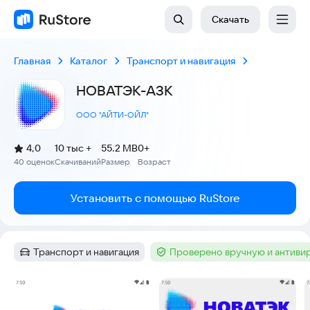
Скачать
Главная
Каталог
Транспорт и навигация
НОВАТЭК-АЗК
ООО "АЙТИ-ОЙЛ"
(
)
4,0
10 тыс +
55.2 MB
0+
Рейтинг:
40 оценок
Скачиваний
Размер
Возраст
:
:
:
Установить с помощью RuStore
Транспорт и навигация
Проверено вручную и антиви
Категория
:
Тег
:
Скриншоты