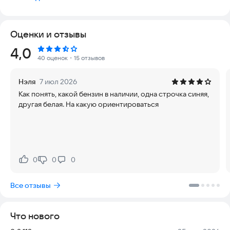
- Получить актуальную информацию о ценах на топливо на
АЗС.
- Использовать QR-код мобильного приложения для
Оценки и отзывы
идентификации на кассе.
- Просматривать расходы на топливо непосредственно в
Рейтинг:
4,0
мобильном приложении.
40 оценок
・15 отзывов
- Оперативно связаться с центром информационной
поддержки клиентов.
Нэля
7 июл 2026
Как понять, какой бензин в наличии, одна строчка синяя,
другая белая. На какую ориентироваться
0
0
0
Нравится:
Не нравится:
Все отзывы
Что нового