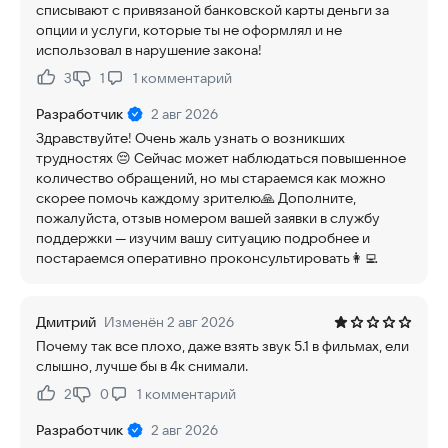
списывают с привязаной банковской карты деньги за
опции и услуги, которые ты не оформлял и не
использовал в нарушение закона!
3
1
1
комментарий
Нравится:
Не нравится:
Разработчик
2 авг 2026
Здравствуйте! Очень жаль узнать о возникших
трудностях 😔 Сейчас может наблюдаться повышенное
количество обращений, но мы стараемся как можно
скорее помочь каждому зрителю🙏 Дополните,
пожалуйста, отзыв номером вашей заявки в службу
поддержки — изучим вашу ситуацию подробнее и
постараемся оперативно проконсультировать👩‍💻
Дмитрий
Изменён 2 авг 2026
Почему так все плохо, даже взять звук 5.1 в фильмах, ели
слышно, лучше бы в 4к снимали.
2
0
1
комментарий
Нравится:
Не нравится:
Разработчик
2 авг 2026