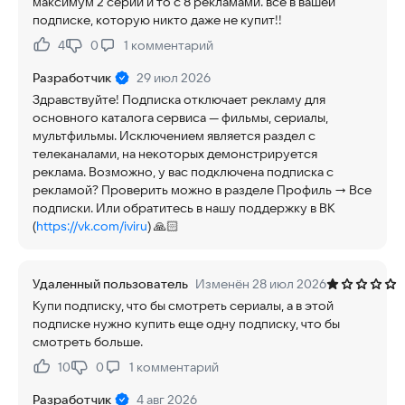
максимум 2 серии и то с 8 рекламами. все в вашей
подписке, которую никто даже не купит!!
4
0
1
комментарий
Нравится:
Не нравится:
Разработчик
29 июл 2026
Здравствуйте! Подписка отключает рекламу для
основного каталога сервиса — фильмы, сериалы,
мультфильмы. Исключением является раздел с
телеканалами, на некоторых демонстрируется
реклама. Возможно, у вас подключена подписка с
рекламой? Проверить можно в разделе Профиль → Все
подписки. Или обратитесь в нашу поддержку в ВК
(
https://vk.com/iviru
) 🙏🏻
Удаленный пользователь
Изменён 28 июл 2026
Купи подписку, что бы смотреть сериалы, а в этой
подписке нужно купить еще одну подписку, что бы
смотреть больше.
10
0
1
комментарий
Нравится:
Не нравится:
Разработчик
4 авг 2026