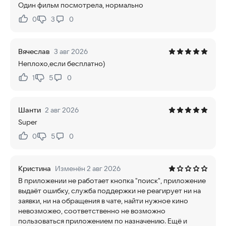
Один фильм посмотрела, нормально
0
3
0
Нравится:
Не нравится:
Вячеслав
3 авг 2026
Неплохо,если бесплатно)
1
5
0
Нравится:
Не нравится:
Шанти
2 авг 2026
Super
0
5
0
Нравится:
Не нравится:
Кристина
Изменён 2 авг 2026
В приложении не работает кнопка "поиск", приложение
выдаёт ошибку, служба поддержки не реагирует ни на
заявки, ни на обращения в чате, найти нужное кино
невозможео, соответственно не возможно
пользоваться приложением по назначению. Ещё и