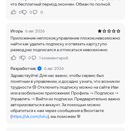
что бесплатный период окончен. Обман по полной.
0
0
0
Нравится:
Не нравится:
Игорь
6 авг 2026
Приложение неплохое,управление плохое,невозможно
найти как удалить подписку и отвязать карту,тупо
развод,раз подписался а отписаться невозможно
1
0
1
комментарий
Нравится:
Не нравится:
Разработчик
6 авг 2026
Здравствуйте! Для нас важно, чтобы сервис был
понятным в управлении, и досадно узнать, что возникли
трудности 😢 Отключить подписку можно на сайте Иви
или в мобильном приложении: Профиль → Подписки →
Управлять → Выйти из подписки. Предварительно важно
авторизоваться в аккаунт. За помощью можно
обратиться к нам через сообщения в Вконтакте
(
https://vk.com/iviru
), мы поможем 🌸