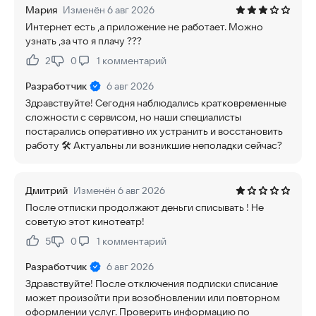
Мария
Изменён 6 авг 2026
Интернет есть ,а приложение не работает. Можно
узнать ,за что я плачу ???
2
0
1
комментарий
Нравится:
Не нравится:
Разработчик
6 авг 2026
Здравствуйте! Сегодня наблюдались кратковременные
сложности с сервисом, но наши специалисты
постарались оперативно их устранить и восстановить
работу 🛠 Актуальны ли возникшие неполадки сейчас?
Дмитрий
Изменён 6 авг 2026
После отписки продолжают деньги списывать ! Не
советую этот кинотеатр!
5
0
1
комментарий
Нравится:
Не нравится:
Разработчик
6 авг 2026
Здравствуйте! После отключения подписки списание
может произойти при возобновлении или повторном
оформлении услуг. Проверить информацию по