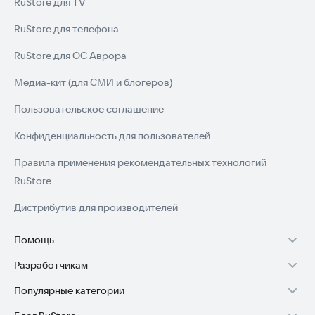
RuStore для TV
RuStore для телефона
RuStore для ОС Аврора
Медиа-кит (для СМИ и блогеров)
Пользовательское соглашение
Конфиденциальность для пользователей
Правила применения рекомендательных технологий
RuStore
Дистрибутив для производителей
Помощь
Разработчикам
Установка RuStore на TV
Популярные категории
Зарабатывать с RuStore
Установка RuStore на телефон