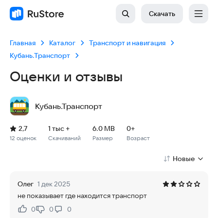
Скачать
Главная
Каталог
Транспорт и навигация
Кубань.Транспорт
Оценки и отзывы
Кубань.Транспорт
Рейтинг: 2,7, 12 оценок
Скачиваний: 1 тыс +
Размер файла: 6.0 MB
Возрастное ограничение: 6.0 MB
2,7
1 тыс +
6.0 MB
0+
12 оценок
Скачиваний
Размер
Возраст
Новые
Олег
1 дек 2025
не показывает где находится транспорт
0
0
0
Нравится:
Не нравится: