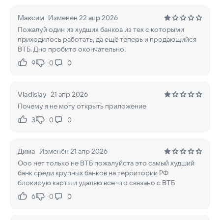
Максим
Изменён 22 апр 2026
Пожалуй один из худших банков из тех с которыми
приходилось работать, да ещё теперь и продающийся
ВТБ. Дно пробито окончательно.
9
0
0
Нравится:
Не нравится:
Vladislay
21 апр 2026
Почему я не могу открыть приложение
3
0
0
Нравится:
Не нравится:
Дима
Изменён 21 апр 2026
Ооо нет только не ВТБ пожалуйста это самый худший
банк среди крупных банков на территории РФ
блокирую карты и удаляю все что связано с ВТБ
6
0
0
Нравится:
Не нравится: