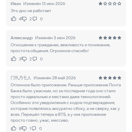
Иван
Изменён 13 июн 2026
Это дно не работает
4
2
0
Нравится:
Не нравится:
Александр
Изменён 3 июн 2026
Отношение к гражданам, вежливость и понимание,
простота общения. Огромное спасибо!
3
2
0
Нравится:
Не нравится:
冂卂乃乇人
Изменён 28 май 2026
Отличное было приложение. Раньше приложение Почта
Банка было ужасным, но за последние года оно стало
просто идеальным и местами даже технологичней.
Особенно эти уведомления с кодом подтверждения,
которые появлялись аккуратно сбоку, а не сверху, как у
всех. Перешёл теперь в ВТБ, а у них приложение
просто говно, ужас, мессиво.
8
1
0
Нравится:
Не нравится: