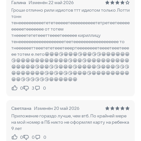
Галина
Изменён 22 май 2026
Гроши отлично рили идиотов ттт идиотом только Лотти
тонн
тенеееееееееетететееееетеееееееееететретеетеееее
ееееетеееееее от тотем
тнеееетететеееттеееетееееее кириллицу
тенеееееееееееееееееетеетееееееееееееееееее то
тнееееееттееетететееетееертеееееееетеееетееетеее
ее тотем е лето😁😁😁😘😁😁😁😘😁😁😘😘😁😁😁😁😁😁
😘😁😁😁😁😁😁😁😁😁😁😁😘😁😁😘😁😁😁😁😁😁😁😁😁
😁😁😁😁😁😘😁😁😘😘😁😁😁😘😁😁😁😁😘😁😁😁😘😘😘
😁😁😁😁😁😁😁😘😁😘😁😘😘😁😁😁😘😁😁😁😁😁😁😁😁
😁😁😘😘😘😘😘😘😁😁😁😁😁😁
0
3
0
Нравится:
Не нравится:
Светлана
Изменён 20 май 2026
Приложение гораздо лучше, чем втб. По крайней мере
на мой номер в ПБ никто не оформлял карту на ребенка
9 лет
0
0
0
Нравится:
Не нравится: