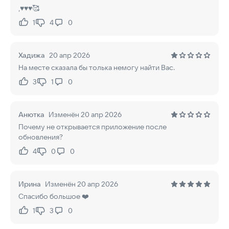
,♥️♥️♥️🥰
1
4
0
Нравится:
Не нравится:
Хадижа
20 апр 2026
На месте сказала бы толька немогу найти Вас.
3
1
0
Нравится:
Не нравится:
Анютка
Изменён 20 апр 2026
Почему не открывается приложение после
обновления?
4
0
0
Нравится:
Не нравится:
Ирина
Изменён 20 апр 2026
Спасибо большое ❤️
1
3
0
Нравится:
Не нравится: