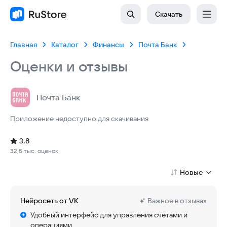
Скачать
Главная
Каталог
Финансы
Почта Банк
Оценки и отзывы
Почта Банк
Приложение недоступно для скачивания
Рейтинг: 3,8, 32,5 тыс. оценок
Скачиваний: 7 млн +
Размер файла: 122.5 MB
Возрастное ограничение: 122.5 MB
3,8
32,5 тыс. оценок
Новые
Нейросеть от VK
Важное в отзывах
Удобный интерфейс для управления счетами и
операциями