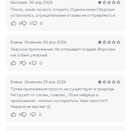
Наталия
30 апр 2026
Плохо, никак не могу открыть. Оценка ниже 1.Хорошо
устроились, отрицательные отзывы не отправляются
6
0
0
Нравится:
Не нравится:
Елена
Изменён 30 апр 2026
Ужасное приложение. Не открывается даже. Впрочем
как и банк ужасный
7
4
0
Нравится:
Не нравится:
Елена
Изменён 29 апр 2026
Тупее приложения просто не существует в природе.
Не грузит от слова,, совсем,,. Пока зайдёшь в
приложение - можно состариться. Ужас просто!!!
Нервов не хватает (((
5
1
0
Нравится:
Не нравится: