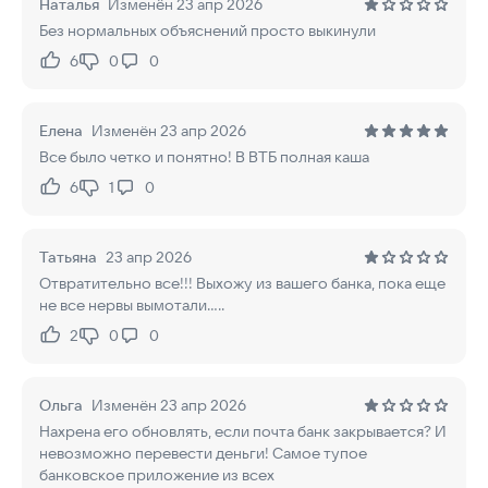
Наталья
Изменён 23 апр 2026
Без нормальных объяснений просто выкинули
6
0
0
Нравится:
Не нравится:
Елена
Изменён 23 апр 2026
Все было четко и понятно! В ВТБ полная каша
6
1
0
Нравится:
Не нравится:
Татьяна
23 апр 2026
Отвратительно все!!! Выхожу из вашего банка, пока еще
не все нервы вымотали.....
2
0
0
Нравится:
Не нравится:
Ольга
Изменён 23 апр 2026
Нахрена его обновлять, если почта банк закрывается? И
невозможно перевести деньги! Самое тупое
банковское приложение из всех