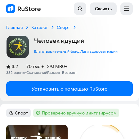
Скачать
Главная
Каталог
Спорт
Человек идущий
Благотворительный фонд Лиги здоровья нации
(
)
3,2
70 тыс +
29.1 MB
0+
Рейтинг:
332 оценки
Скачиваний
Размер
Возраст
:
:
:
Установить с помощью RuStore
Спорт
Проверено вручную и антивирусом
Категория
:
Тег
:
Скриншоты