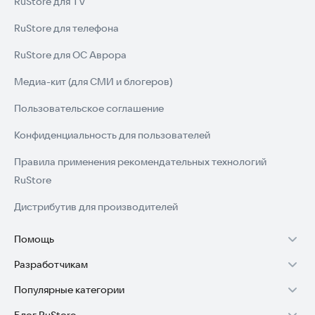
RuStore для TV
RuStore для телефона
RuStore для ОС Аврора
Медиа-кит (для СМИ и блогеров)
Пользовательское соглашение
Конфиденциальность для пользователей
Правила применения рекомендательных технологий
RuStore
Дистрибутив для производителей
Помощь
Разработчикам
Установка RuStore на TV
Популярные категории
Зарабатывать с RuStore
Установка RuStore на телефон