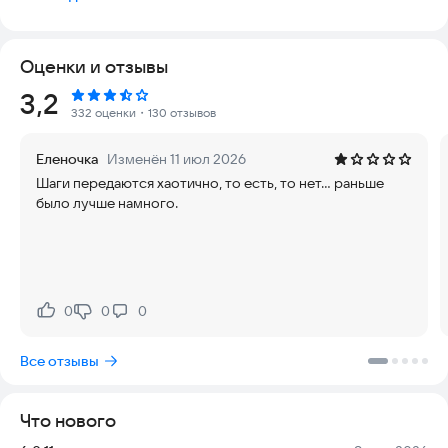
Для участия в командном соревновании необходимо
присоединиться к существующей команде или создать
собственную.
Оценки и отзывы
Информацию о текущих соревнованиях можно получить в
Рейтинг:
3,2
приложении или на сайте
https://xn--
332 оценки
・130 отзывов
b1aebbpbheg4a4dxb9a.xn--p1ai/
Еленочка
Изменён 11 июл 2026
Шаги передаются хаотично, то есть, то нет... раньше
было лучше намного.
0
0
0
Нравится:
Не нравится:
Все отзывы
Что нового