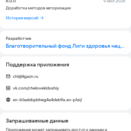
Версия:
Дата:
6.0.11
9 июл 2026
Доработка методов авторизации
История версий
Разработчик
Благотворительный фонд Лиги здоровья нации
Поддержка приложения
chi@ligazn.ru
vk.com/chelovekidushiy
xn--b1aebbpbheg4a4dxb9a.xn--p1ai/
Запрашиваемые данные
Приложение может запрашивать доступ к данным и