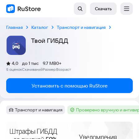
Скачать
Главная
Каталог
Транспорт и навигация
Твой ГИБДД
(
)
4,0
до 1 тыс
9.7 MB
0+
Рейтинг:
5 оценок
Скачиваний
Размер
Возраст
:
:
:
Установить с помощью RuStore
Транспорт и навигация
Проверено вручную и антиви
Категория
:
Тег
:
Скриншоты