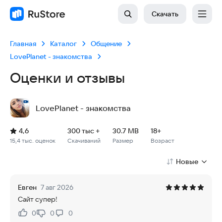
Скачать
Главная
Каталог
Общение
LovePlanet - знакомства
Оценки и отзывы
LovePlanet - знакомства
Рейтинг: 4,6, 15,4 тыс. оценок
Скачиваний: 300 тыс +
Размер файла: 30.7 MB
Возрастное ограничение: 30.7 MB
4,6
300 тыс +
30.7 MB
18+
15,4 тыс. оценок
Скачиваний
Размер
Возраст
Новые
Евген
7 авг 2026
Сайт супер!
0
0
0
Нравится:
Не нравится: