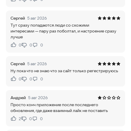
Нравится:
Не нравится:
Сергей
5 авг 2026
Тут сразу попадаются люди со схожими
интересами — пару раз поболтал, и настроение сразу
лучше
0
0
0
Нравится:
Не нравится:
Сергей
5 авг 2026
Ну пока что не знаю что за сайт только регестрируюсь
0
0
0
Нравится:
Не нравится:
Андрей
5 авг 2026
Просто конч приложение после последнего
обновления, где даже взаимный лайк не поставить
2
0
0
Нравится:
Не нравится: