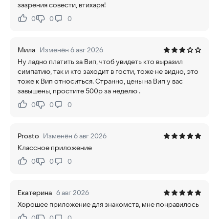
зазрения совести, втихаря!
0
0
0
Нравится:
Не нравится:
Мила
Изменён 6 авг 2026
Ну ладно платить за Вип, чтоб увидеть кто выразил
симпатию, так и кто заходит в гости, тоже не видно, это
тоже к Вип относиться. Странно, цены на Вип у вас
завышены, простите 500р за неделю .
0
0
0
Нравится:
Не нравится:
Prosto
Изменён 6 авг 2026
Классное приложение
0
0
0
Нравится:
Не нравится:
Екатерина
6 авг 2026
Хорошее приложение для знакомств, мне понравилось
0
0
0