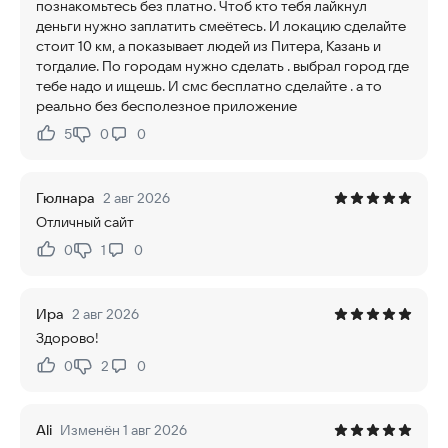
познакомьтесь без платно. Чтоб кто тебя лайкнул
деньги нужно заплатить смеётесь. И локацию сделайте
стоит 10 км, а показывает людей из Питера, Казань и
тогдалие. По городам нужно сделать . выбрал город где
тебе надо и ищешь. И смс бесплатно сделайте . а то
реально без бесполезное приложение
5
0
0
Нравится:
Не нравится:
Гюлнара
2 авг 2026
Отличный сайт
0
1
0
Нравится:
Не нравится:
Ира
2 авг 2026
Здорово!
0
2
0
Нравится:
Не нравится:
Ali
Изменён 1 авг 2026