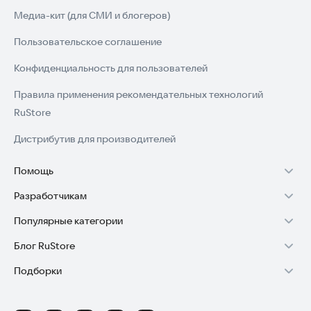
Медиа-кит (для СМИ и блогеров)
Пользовательское соглашение
Конфиденциальность для пользователей
Правила применения рекомендательных технологий
RuStore
Дистрибутив для производителей
Помощь
Разработчикам
Установка RuStore на TV
Популярные категории
Зарабатывать с RuStore
Установка RuStore на телефон
Блог RuStore
Игры для Android
Стать разработчиком
Установка RuStore в машину
Подборки
Обзоры игр для Android 2025
Приложения банков
Доступ к RuStore Консоль
Помощь пользователям RuStore
Игровой набор
Обзоры мобильных приложений 2025
Государственные
RuStore SDK (документация)
Покупки и возвраты