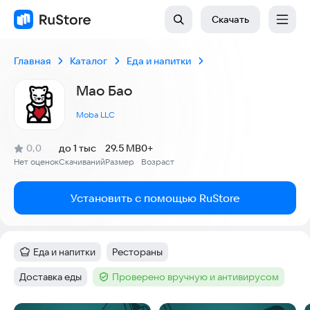
Скачать
Главная
Каталог
Еда и напитки
Мао Бао
Moba LLC
(
)
0,0
до 1 тыс
29.5 MB
0+
Рейтинг:
Нет оценок
Скачиваний
Размер
Возраст
:
:
:
Установить с помощью RuStore
Еда и напитки
Рестораны
Категория
:
Тег
:
Доставка еды
Проверено вручную и антивирусом
Тег
:
Тег
: