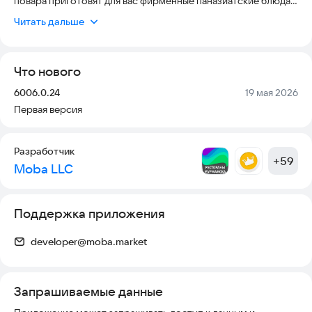
повара приготовят для вас фирменные паназиатские блюда:
wok, бао, супы, вонтоны, закуски. Так же предлагаем
Читать дальше
попробовать наши роллы (классические и темпура). Это и
многое другое вы можете легко заказать через мобильное
приложение "Мао Бао"!
Что нового
Версия:
Дата:
6006.0.24
19 мая 2026
Первая версия
Разработчик
+
59
Moba LLC
Поддержка приложения
developer@moba.market
Запрашиваемые данные