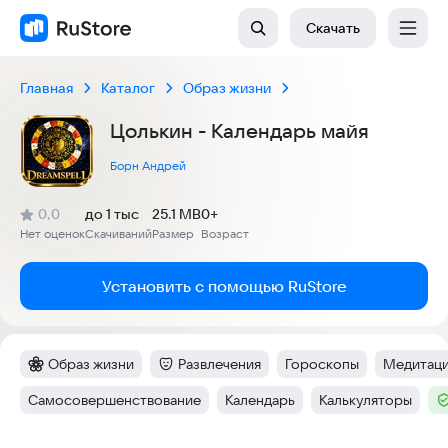
Скачать
Главная
Каталог
Образ жизни
Цолькин - Календарь майя
Борн Андрей
(
)
0,0
до 1 тыс
25.1 MB
0+
Рейтинг:
Нет оценок
Скачиваний
Размер
Возраст
:
:
:
Установить с помощью RuStore
Образ жизни
Развлечения
Гороскопы
Медитац
Категория
:
Категория
:
Тег
:
Тег
:
Самосовершенствование
Календарь
Калькуляторы
Тег
:
Тег
:
Тег
:
Т