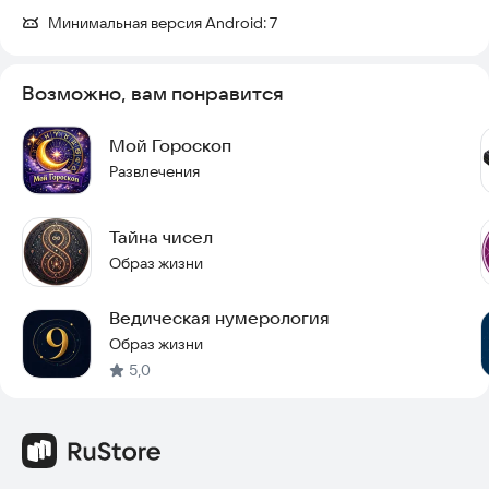
✓ Светлая и тёмная темы оформления
Минимальная версия Android:
7
✓ Красная, белая, синяя, жёлтая, зелёная и фиолетовая
цветовые схемы
Возможно, вам понравится
Приложение работает полностью на русском языке и
подходит как начинающим, так и опытным исследователям
календаря майя Dreamspell.
Мой Гороскоп
Развлечения
Цолькин — ваш персональный навигатор по циклам времени.
Тайна чисел
Образ жизни
Ведическая нумерология
Образ жизни
5,0