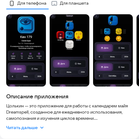
Скриншоты
Для телефона
Для планшета
Описание приложения
Цолькин — это приложение для работы с календарем майя
Dreamspell, созданное для ежедневного использования,
самопознания и изучения циклов времени.
Читать дальше
С помощью приложения Вы сможете: