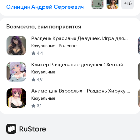
+
16
Синицин Андрей Сергеевич
Возможно, вам понравится
Раздень Красивых Девушек. Игра для
Взрослых 18+
Казуальные
Ролевые
·
4,4
Кликер Раздевание девушек : Хентай
Казуальные
4,9
Аниме для Взрослых - Раздень Хируку.
Часть 2
Казуальные
3,1