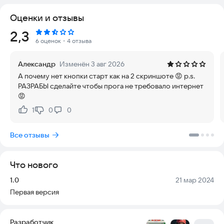
Ограничено количество шагов, при сборе некоторых
Оценки и отзывы
элементов оно прибавляется. Альтернативные элементы
геймплея - захват игрового
Рейтинг:
2,3
поля и другие инновационные элементы игры.
6 оценок
・4 отзыва
Игра содержит 1 эпизод в бесплатной версии. Остальные
Александр
Изменён 3 авг 2026
эпизоды приобретаются отдельно через экран эпизодов с
А почему нет кнопки старт как на 2 скриншоте 😡 p.s.
переходом на сторонний сайт разработчика.
РАЗРАБЫ сделайте чтобы прога не требовало интернет
😡
1
0
0
Нравится:
Не нравится:
Все отзывы
Что нового
Версия:
Дата:
1.0
21 мар 2024
Первая версия
Разработчик