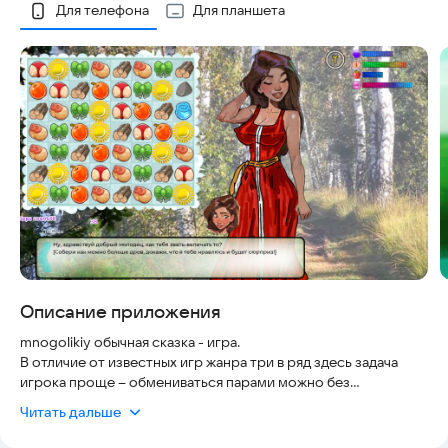
Скриншоты
Для телефона
Для планшета
Описание приложения
mnogolikiy обычная сказка - игра.
В отличие от известных игр жанра три в ряд здесь задача
игрока проще – обмениваться парами можно без
ограничений. Но это снижает прогресс настроения
Читать дальше
персонажа или меняет другие характеристики.