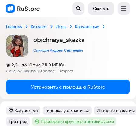
Скачать
Главная
Каталог
Игры
Казуальные
obichnaya_skazka
Синицин Андрей Сергеевич
(
)
2,3
до 10 тыс
211.3 MB
18+
Рейтинг:
6 оценок
Скачиваний
Размер
Возраст
:
:
:
Установить с помощью RuStore
Казуальные
Гиперказуальная игра
Интерактивные ис
Категория
:
Тег
:
Тег
:
Три в ряд
Проверено вручную и антивирусом
Тег
:
Тег
: