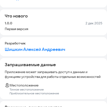
получайте скидку до 30% на весь чек
Что нового
Версия:
Дата:
1.0.0
2 дек 2025
Первая версия
Разработчик
Шишкин Алексей Андреевич
Запрашиваемые данные
Приложение может запрашивать доступ к данным и
функциям устройства для работы отдельных возможностей
Местоположение
Точное местоположение
Приблизительное местоположение