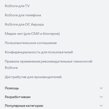
RuStore для TV
RuStore для телефона
RuStore для ОС Аврора
Медиа-кит (для СМИ и блогеров)
Пользовательское соглашение
Конфиденциальность для пользователей
Правила применения рекомендательных технологий
RuStore
Дистрибутив для производителей
Помощь
Разработчикам
Установка RuStore на TV
Популярные категории
Зарабатывать с RuStore
Установка RuStore на телефон