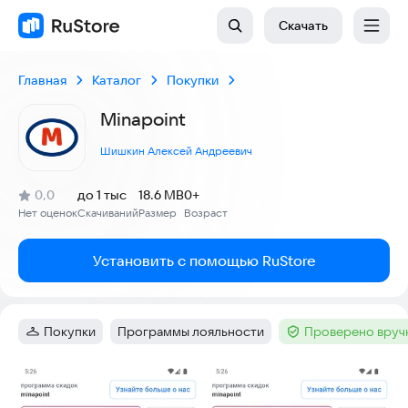
Скачать
Главная
Каталог
Покупки
Minapoint
Шишкин Алексей Андреевич
(
)
0,0
до 1 тыс
18.6 MB
0+
Рейтинг:
Нет оценок
Скачиваний
Размер
Возраст
:
:
:
Установить с помощью RuStore
Покупки
Программы лояльности
Проверено вруч
Категория
:
Тег
:
Тег
:
Скриншоты