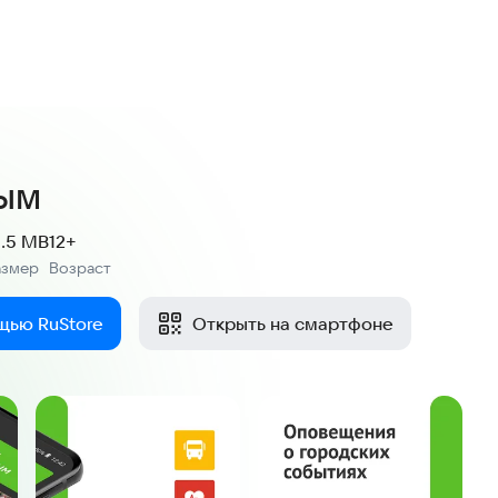
ым
1.5 MB
12+
азмер
Возраст
:
щью RuStore
Открыть на смартфоне