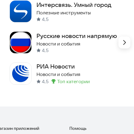
Интерсвязь. Умный город
Полезные инструменты
 объектах. Вы сможете узнать о «привязке» к
4,5
и и участкового терапевта, участкового
и ресурсоснабжающей организации, получить
Русские новости напрямую
Новости и события
4,5
циальной и политической жизни города.
РИА Новости
Новости и события
4,5
топ категории
Метка
:
обеспечивает администрация Кыштымского
оступает от официальных источников.
тывают следующие организации и департаменты г.
магазин приложений
Помощь
га;