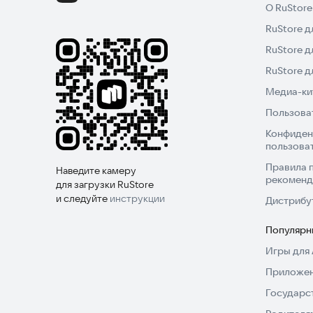
О RuStore
Единая дежурно-диспетчерская служба;
RuStore д
Управление городского хозяйства;
и прочие департаменты.
RuStore д
RuStore 
Медиа-кит
Пользова
Конфиден
пользова
Правила 
Наведите камеру
рекоменд
для загрузки RuStore
и следуйте
инструкции
Дистрибу
Популярн
Игры для 
Приложен
Государс