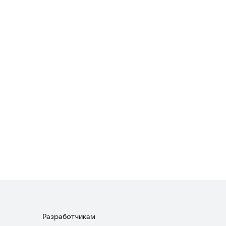
Новости в России
Новости и события
4,3
Отдам даром объявления
Объявления и услуги
3,3
Городские Вакансии
Объявления и услуги
4,8
Разработчикам