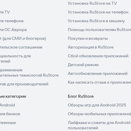
Установка RuStore на TV
ля TV
Установка RuStore на телефон
ля телефона
Установка RuStore в машину
для ОС Аврора
Помощь пользователям RuStor
 (для СМИ и блогеров)
Покупки и возвраты
тельское соглашение
Авторизация в RuStore
циальность для
Сбой обновления приложений
телей
Детский режим
применения
Автообновление приложений
ательных технологий RuStore
Как написать отзыв к приложе
тив для производителей
ые категории
Блог RuStore
Android
Обзоры игр для Android 2025
ия банков
Обзоры мобильных приложений
твенные
Лайфхаки и советы для Android
пользователей