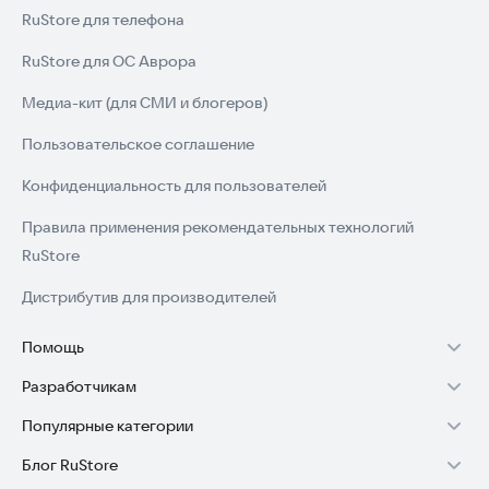
RuStore для телефона
RuStore для ОС Аврора
Медиа-кит (для СМИ и блогеров)
Пользовательское соглашение
Конфиденциальность для пользователей
Правила применения рекомендательных технологий
RuStore
Дистрибутив для производителей
Помощь
Разработчикам
Установка RuStore на TV
Популярные категории
Зарабатывать с RuStore
Установка RuStore на телефон
Блог RuStore
Игры для Android
Стать разработчиком
Установка RuStore в машину