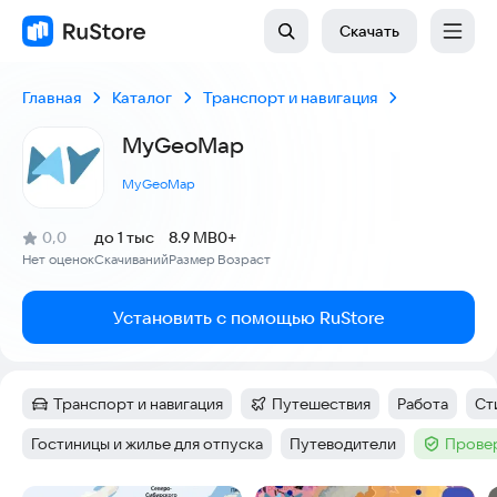
Скачать
Главная
Каталог
Транспорт и навигация
MyGeoMap
MyGeoMap
(
)
0,0
до 1 тыс
8.9 MB
0+
Рейтинг:
Нет оценок
Скачиваний
Размер
Возраст
:
:
:
Установить с помощью RuStore
Транспорт и навигация
Путешествия
Работа
Ст
Категория
:
Категория
:
Тег
:
Те
Гостиницы и жилье для отпуска
Путеводители
Провер
Тег
:
Тег
:
Тег
: