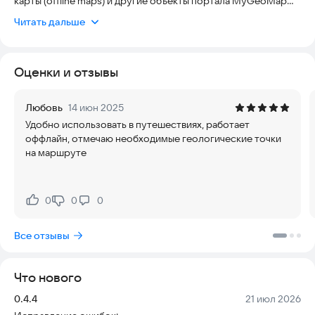
карты (offline maps) и другие объекты портала MyGeoMap
(например, геологическую карту) загружать свои объекты и
Читать дальше
треки (geojson, kml, gpx) и создавать собственные маршруты
и точки наблюдения с заметками к ним (текст, фото, аудио)
Оценки и отзывы
MyGeoMap — экспертная научно-аналитическая платформа
по энергетической тематике с уникальной глобальной базой
знаний и развёрнутым консалтингом в сфере топливно-
Любовь
14 июн 2025
энергетического комплекса.
Удобно использовать в путешествиях, работает
оффлайн, отмечаю необходимые геологические точки
https://www.mygeomap.ru/
на маршруте
0
0
0
Нравится:
Не нравится:
Все отзывы
Что нового
Версия:
Дата:
0.4.4
21 июл 2026