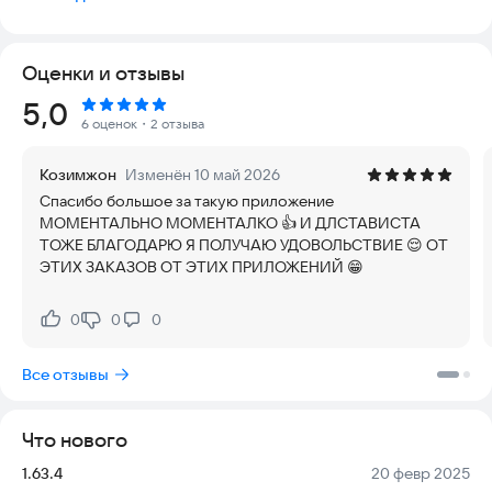
для водителей и курьеров на карту любого банка. Начинайте
работу в день регистрации. Подключение к сервису
"Достависта" за 10 минут. Чтобы получать заказы по всей
Оценки и отзывы
России, нужно просто устроиться в Яндекс.Такси.
Рейтинг:
5,0
Благодаря «Моменталке» ты получишь:
6 оценок
・2 отзыва
1. Живая, качественная поддержка 24/7 без праздников и
выходных 7 (800) 500-76-91
Козимжон
Изменён 10 май 2026
2. Моментальные выплаты на карту любого банка
Спасибо большое за такую приложение
3. Интуитивно-понятное приложение
МОМЕНТАЛЬНО МОМЕНТАЛКО 👍 И ДЛСТАВИСТА
4. Удобный сервис
ТОЖЕ БЛАГОДАРЮ Я ПОЛУЧАЮ УДОВОЛЬСТВИЕ 😌 ОТ
ЭТИХ ЗАКАЗОВ ОТ ЭТИХ ПРИЛОЖЕНИЙ 😁
Работайте в "Достависта" во всех городах присутствия
сервиса. Получайте много заказов и работайте в удобное
для вас время.
0
0
0
Нравится:
Не нравится:
«Моменталка» - выбор водителей, кто хочет работать и
Все отзывы
зарабатывать, а не решать проблемы самостоятельно и
ждать выплаты днями.
Что нового
«Моменталка» позволяет работать напрямую с сервисом
"Достависта" и получать выплату на карту любого банка
Версия:
Дата:
1.63.4
20 февр 2025
моментально, выводить любую сумму, в любое время дня и