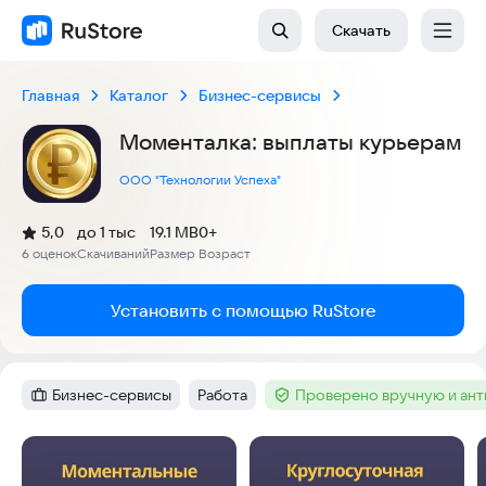
Скачать
Главная
Каталог
Бизнес-сервисы
Моменталка: выплаты курьерам
ООО "Технологии Успеха"
(
)
5,0
до 1 тыс
19.1 MB
0+
Рейтинг:
6 оценок
Скачиваний
Размер
Возраст
:
:
:
Установить с помощью RuStore
Бизнес-сервисы
Работа
Проверено вручную и ан
Категория
:
Тег
:
Тег
:
Скриншоты