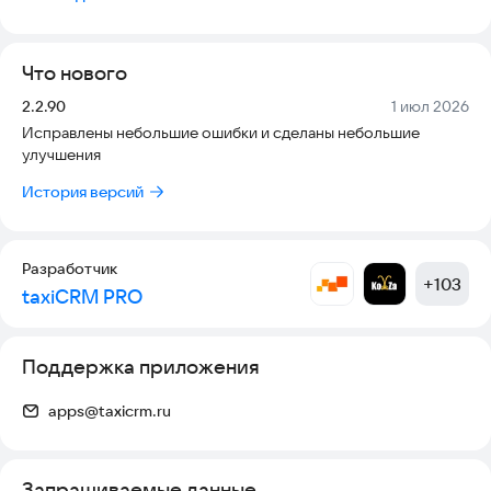
удовольствие.
Прозрачно, стабильно, по-человечески.
Что нового
Присоединяйтесь и зарабатывайте легко — в такси или
доставке.
Версия:
Дата:
2.2.90
1 июл 2026
Исправлены небольшие ошибки и сделаны небольшие
улучшения
История версий
Разработчик
+
103
taxiCRM PRO
Поддержка приложения
apps@taxicrm.ru
Запрашиваемые данные