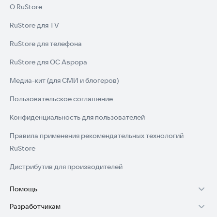
О RuStore
RuStore для TV
RuStore для телефона
RuStore для ОС Аврора
Медиа-кит (для СМИ и блогеров)
Пользовательское соглашение
Конфиденциальность для пользователей
Правила применения рекомендательных технологий
RuStore
Дистрибутив для производителей
Помощь
Разработчикам
Установка RuStore на TV