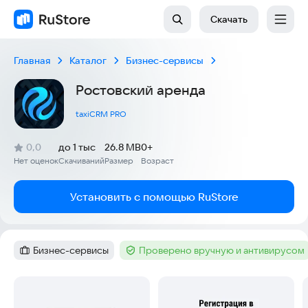
Скачать
Главная
Каталог
Бизнес-сервисы
Ростовский аренда
taxiCRM PRO
(
)
0,0
до 1 тыс
26.8 MB
0+
Рейтинг:
Нет оценок
Скачиваний
Размер
Возраст
:
:
:
Установить с помощью RuStore
Бизнес-сервисы
Проверено вручную и антивирусом
Категория
:
Тег
:
Скриншоты