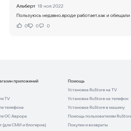
Альберт
18 ноя 2022
Пользуюсь недавно,вроде работает,как и обещали 
0
0
0
Нравится:
Не нравится:
магазин приложений
Помощь
Установка RuStore на TV
ля TV
Установка RuStore на телефон
ля телефона
Установка RuStore в машину
для ОС Аврора
Помощь пользователям RuStor
 (для СМИ и блогеров)
Покупки и возвраты