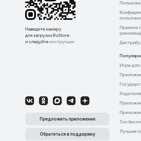
Пользова
Конфиден
пользова
Правила 
Наведите камеру
рекоменд
для загрузки RuStore
и следуйте
инструкции
Дистрибу
Популярн
Игры для 
Приложен
Государс
Родителя
Приложен
Приложен
Предложить приложение
Топ беспл
Лучшие п
Обратиться в поддержку