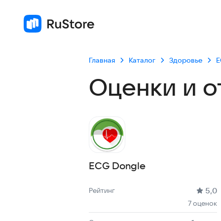
Главная
Каталог
Здоровье
E
Оценки и о
ECG Dongle
Рейтинг: 5,0, 7 оценок
Скачиваний: 1 тыс +
Размер файла: 5.6 MB
Возрастное ограничение: 5.6 MB
5,0
Рейтинг
7 оценок