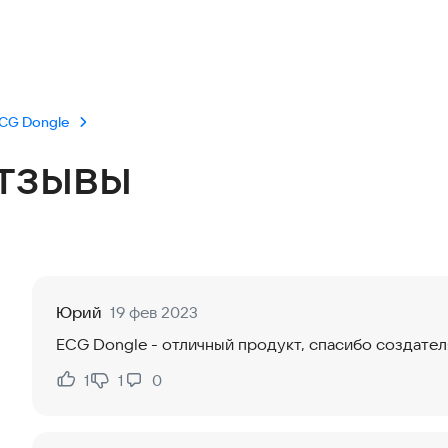
CG Dongle
тзывы
Юрий
19 фев 2023
ECG Dongle - отличный продукт, спасибо создате
1
1
0
Нравится:
Не нравится: