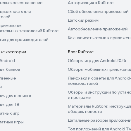
тельское соглашение
Авторизация в RuStore
циальность для
Сбой обновления приложений
телей
Детский режим
применения
Автообновление приложений
ательных технологий RuStore
Как написать отзыв к приложе
тив для производителей
ые категории
Блог RuStore
Android
Обзоры игр для Android 2025
ия банков
Обзоры мобильных приложений
твенные
Лайфхаки и советы для Android
пользователей
м
Обзоры и инструкции по устано
ия для шопинга
и программ
ия для ТВ
Материалы RuStore: инструкци
обзоры, новости
атных игр
Детальные разборы приложений
латные игры
Топ приложений для Android T