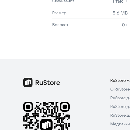
1 тыс +
Скачивания
5.6 MB
Размер
0+
Возраст
RuStore 
О RuStore
RuStore д
RuStore д
RuStore 
Медиа-кит