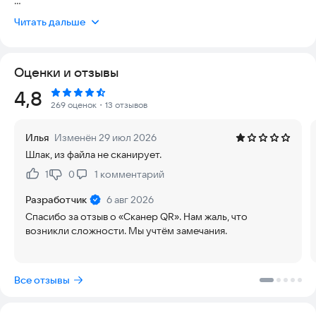
Забудьте о десятке разных утилит. Быстрое сканирование
Читать дальше
QR и создание QR-кода любой сложности теперь доступно
в одной программе — легкой, безопасной и работающей
оффлайн. Это ваш идеальный инструмент для повседневных
Оценки и отзывы
задач, бизнеса и путешествий.
Рейтинг:
4,8
✨ ВОЗМОЖНОСТИ ПРИЛОЖЕНИЯ «СКАНЕР QR»:
269 оценок
・13 отзывов
🔍 МГНОВЕННЫЙ СКАНЕР QR-КОДОВ С КАМЕРЫ
Илья
Изменён 29 июл 2026
Наведите камеру — и наш умный сканер штрих-кодов и QR
Шлак, из файла не сканирует.
мгновенно распознает код. Больше не нужно искать
приложение для сканирования QR, которое читает с экрана
1
0
1
комментарий
Нравится:
Не нравится:
или с бумаги. Мы справляемся с любыми кодами для
сканирования: ссылками, контактами, событиями.
Разработчик
6 авг 2026
Безопасное сканирование QR-кодов — наш приоритет:
Спасибо за отзыв о «Сканер QR». Нам жаль, что
перед открытием ссылки мы проверяем ее на
возникли сложности. Мы учтём замечания.
потенциальные угрозы.
🎨 МОЩНЫЙ КОНСТРУКТОР И ГЕНЕРАТОР QR-КОДОВ
Все отзывы
Нужен генератор QR-кодов онлайн? Он уже здесь! Легко
создать и сгенерировать QR-код для любых целей: