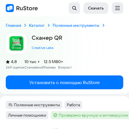
Скачать
Главная
Каталог
Полезные инструменты
Сканер QR
Creative Labs
(
)
4,8
10 тыс +
12.5 MB
0+
Рейтинг:
269 оценок
Скачиваний
Размер
Возраст
:
:
:
Установить с помощью RuStore
Полезные инструменты
Работа
Категория
:
Тег
:
Личные помощники
Проверено вручную и антивирусом
Тег
:
Тег
: