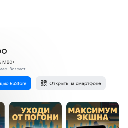
ро
.6 MB
0+
змер
Возраст
:
щью RuStore
Открыть на смартфоне