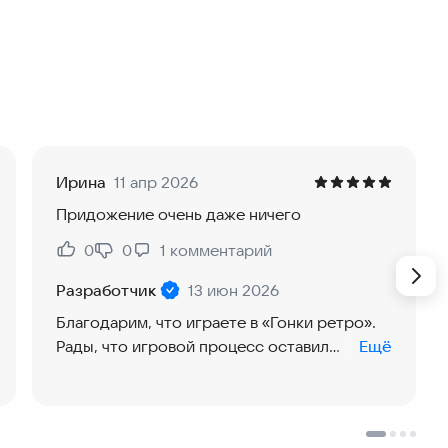
для вас. Игра работает без интернета, поэтому вы
ятствия, полицейские погони и постоянное
 становится трасса. Проверяйте свою реакцию,
Ирина
11 апр 2026
Придожение очень даже ничего
и. Отличный вариант для дороги, путешествий и
0
0
1
комментарий
Нравится:
Не нравится:
Разработчик
13 июн 2026
Благодарим, что играете в «Гонки ретро».
 выживайте как можно дольше.
Рады, что игровой процесс оставил
Ещё
хорошие впечатления.
е возможности и улучшайте результаты.