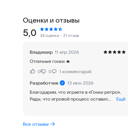
управлением — это приложение создано именно 
можете играть в любое время и в любом месте.
Оценки и отзывы
В игре вас ждут быстрые заезды, опасные преп
напряжение. Чем дольше вы едете, тем сложнее
Рейтинг:
5,0
34 оценки
・21 отзыв
собирайте бонусы и ставьте рекорды.
🚗 Особенности игры:
Владимир
11 апр 2026
Отличные гонки 🔥
🏁 Ретро гонки без интернета
Играйте в гонки офлайн без подключения к сет
0
0
1
комментарий
Нравится:
Не нравится:
отдыха.
Разработчик
13 июн 2026
🚓 Погони и экшен
Благодарим, что играете в «Гонки ретро».
Уходите от полиции, избегайте столкновений и
Рады, что игровой процесс оставил
Ещё
хорошие впечатления.
💰 Сбор монет и бонусов
Собирайте монеты на трассе, открывайте новы
Все отзывы