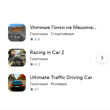
играть сразу. Подходит для всех возрастов.
Уличные Гонки на Машинах
быстрый темп и высокая динамика.
3D
Гоночные
·
Спортивные
4,8
ра классических гонок.
Racing in Car 2
Гоночные
ния к интернету.
4,3
Ultimate Traffic Driving Car
Гоночные
·
Ролевые
4,1