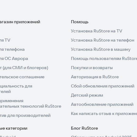
а для тех, кто любит простые, но захватывающие
магазин приложений
Помощь
ость, реакция и драйв.
Установка RuStore на TV
ля TV
Установка RuStore на телефон
онки, офлайн игры или гонки без интернета —
ля телефона
Установка RuStore в машину
для ОС Аврора
Помощь пользователям RuStor
час и начните своё безумное приключение на дороге!
 (для СМИ и блогеров)
Покупки и возвраты
тельское соглашение
Авторизация в RuStore
циальность для
Сбой обновления приложений
телей
Детский режим
применения
Автообновление приложений
ательных технологий RuStore
Как написать отзыв к приложе
тив для производителей
ые категории
Блог RuStore