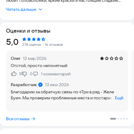
любит головоломки, яркие краски и настоящие сладкие
приключения. Если вы ищете игру три в ряд бесплатно,
Читать дальше
хотите расслабиться после тяжёлого дня и прокачать
внимательность, эта игра станет вашим любимым
открытием. Сотни уровней, вкусные желейные локации,
Оценки и отзывы
захватывающие задания и разнообразные бонусы – всё это
ждёт вас прямо сейчас.
Рейтинг:
5,0
278 оценок
・16 отзывов
🟣 Почему стоит скачать Три в ряд – Желе Бум прямо
сегодня
Олег
12 мар 2026
Отстой, просто непонятный
🔥 Яркая графика и сочные эффекты – разноцветные желе
переливаются всеми оттенками радуги, а каждое успешное
5
0
1
комментарий
Нравится:
Не нравится:
сочетание взрывается фейерверком сладостей.
Разработчик
13 июн 2026
🎮 Увлекательный геймплей – соединяйте одинаковые
Благодарим за обратную связь по «Три в ряд - Желе
элементы, зарабатывайте очки, выполняйте миссии и
Бум». Мы проверим проблемные места и постараемся
Ещё
открывайте новые уровни.
улучшить игру.
🏆 Сотни уровней разной сложности – от лёгких стартовых
Все отзывы
до настоящих испытаний для продвинутых игроков.
⚡ Мощные бустеры и бонусы – бомбочки, радужные