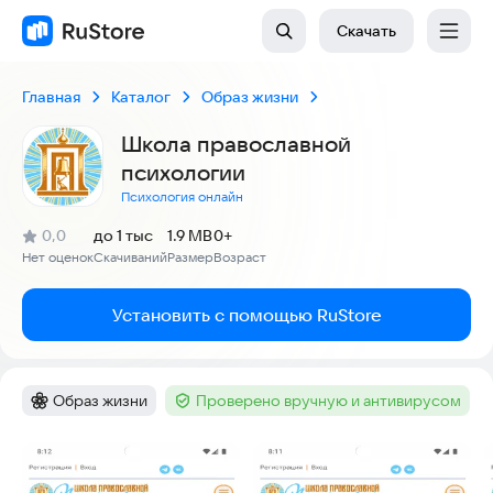
Скачать
Главная
Каталог
Образ жизни
Школа православной
психологии
Психология онлайн
(
)
0,0
до 1 тыс
1.9 MB
0+
Рейтинг:
Нет оценок
Скачиваний
Размер
Возраст
:
:
:
Установить с помощью RuStore
Образ жизни
Проверено вручную и антивирусом
Категория
:
Тег
:
Скриншоты