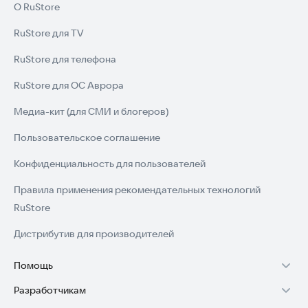
О RuStore
RuStore для TV
RuStore для телефона
RuStore для ОС Аврора
Медиа-кит (для СМИ и блогеров)
Пользовательское соглашение
Конфиденциальность для пользователей
Правила применения рекомендательных технологий
RuStore
Дистрибутив для производителей
Помощь
Разработчикам
Установка RuStore на TV