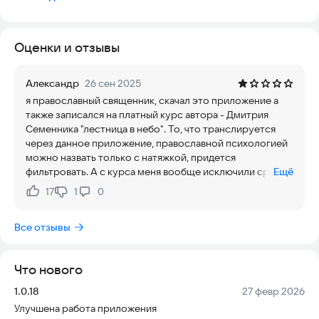
Бесплатная диагностика позволяет выявить проблемы, а
остальные курсы помогают выявленные проблемы решить.
Оценки и отзывы
Александр
26 сен 2025
я православный священник, скачал это приложение а
также записался на платный курс автора - Дмитрия
Семенника "лестница в небо". То, что транслируется
через данное приложение, православной психологией
можно назвать только с натяжкой, придется
фильтровать. А с курса меня вообще исключили сразу
Ещё
же))) причём без объяснения причин. Так что это скорее
17
1
0
Нравится:
Не нравится:
"школа психологии Дмитрия Семеника", а не
Православной психологии. Православная психология -
Все отзывы
это психология святых отцов! А не светских
"психологов "
Что нового
Версия:
Дата:
1.0.18
27 февр 2026
Улучшена работа приложения