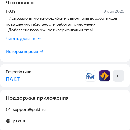
Что нового
Версия:
Дата:
1.0.13
19 мая 2026
- Исправлены мелкие ошибки и выполнены доработки для
повышения стабильности работы приложения.
- Добавлена возможность верификации email
(подтверждение электронной почты).
Читать дальше
- Добавлена возможность прикреплять документы при
подаче заявлений.
История версий
Разработчик
+
1
ПАКТ
Поддержка приложения
support@pakt.ru
pakt.ru