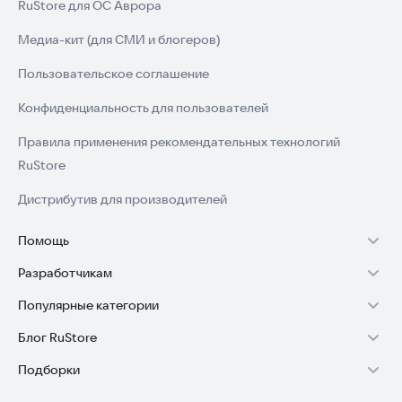
RuStore для ОС Аврора
Медиа-кит (для СМИ и блогеров)
Пользовательское соглашение
Конфиденциальность для пользователей
Правила применения рекомендательных технологий
RuStore
Дистрибутив для производителей
Помощь
Разработчикам
Установка RuStore на TV
Популярные категории
Зарабатывать с RuStore
Установка RuStore на телефон
Блог RuStore
Игры для Android
Стать разработчиком
Установка RuStore в машину
Подборки
Обзоры игр для Android 2025
Приложения банков
Доступ к RuStore Консоль
Помощь пользователям RuStore