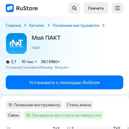
Скачать
Главная
Каталог
Полезные инструменты
Мой ПАКТ
ПАКТ
(
)
2,7
10 тыс +
38.1 MB
0+
Рейтинг:
13 оценок
Скачиваний
Размер
Возраст
:
:
:
Установить с помощью RuStore
Полезные инструменты
Стиль жизни
Категория
:
Тег
:
Связь
Проверено вручную и антивирусом
Тег
:
Тег
: