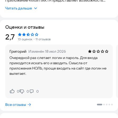
Приложение «Мой ПАКТ» предоставляет возможность
Абонентам дистанционно управлять услугами с помощью
Читать дальше
мобильного устройства в любое время и любом месте при
наличии доступа в интернет:
- Контролируйте свой баланс, ежемесячные счета и
Оценки и отзывы
историю платежей по любой из ваших услуг;
- Оплачивайте услуги любым удобным для вас способом.
Рейтинг:
2,7
Подключите и настройте автоплатеж, чтобы всегда быть на
13 оценок
・11 отзывов
связи;
- Воспользуйтесь сервисом «Условный платеж» с
Григорий
Изменён 18 июл 2026
возможностью отсрочки платежа сроком на 7 дней;
Очередной раз слетает логин и пароль. Для входа
- Управляйте подключенными услугами и подписывайтесь на
приходится искать его и вводить. Смысла от
новые. Смена тарифа, подключение дополнительных опций,
приложения НОЛЬ, проще входить на сайт где логин не
просмотр истории изменений всегда под рукой;
вылетает.
- Подпишитесь на рассылку актуальных уведомлений в
удобном для вас формате, чтобы всегда быть в курсе
новостей компании;
- Задавайте свои вопросы и получайте оперативный отклик
0
0
0
Нравится:
Не нравится:
специалистов компании через обратную связь.
Все отзывы