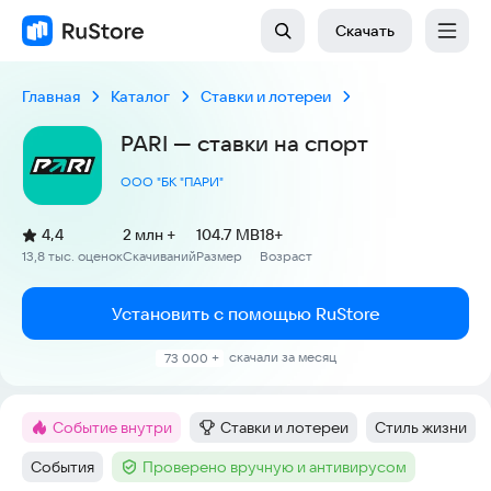
Скачать
Главная
Каталог
Ставки и лотереи
PARI — ставки на спорт
ООО "БК "ПАРИ"
(
)
4,4
2 млн +
104.7 MB
18+
Рейтинг:
13,8 тыс. оценок
Скачиваний
Размер
Возраст
:
:
:
Установить с помощью RuStore
скачали за месяц
73 000 +
Событие внутри
Ставки и лотереи
Стиль жизни
Метка
:
Категория
:
Тег
:
События
Проверено вручную и антивирусом
Тег
:
Тег
: