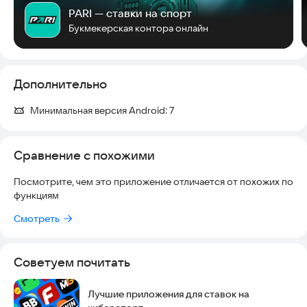
PARI — ставки на спорт
Букмекерская контора онлайн
Дополнительно
Минимальная версия Android:
7
Сравнение с похожими
Посмотрите, чем это приложение отличается от похожих по
функциям
Смотреть
Советуем почитать
Лучшие приложения для ставок на