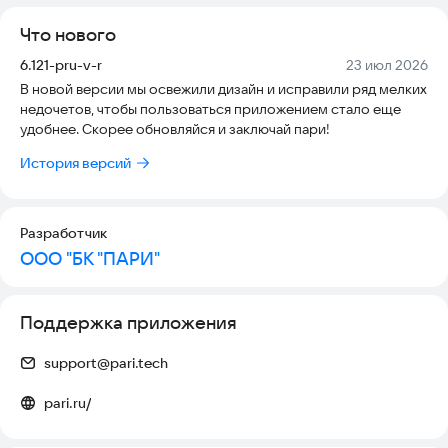
партнером Лиги PARI по футболу и ФК «Нижний Новгород».
Что нового
Одно из ключевых направлений PARI — киберспорт. У
Версия:
Дата:
6.121-pru-v-r
23 июл 2026
компании есть своя команда по CS2 и Dota 2 PARIVISION,
В новой версии мы освежили дизайн и исправили ряд мелких
также PARI сотрудничает со стримером Recrent и блогером
недочетов, чтобы пользоваться приложением стало еще
Luxury Girl. Еще PARI первым на рынке запустил боевой
удобнее. Скорее обновляйся и заключай пари!
пропуск — PARI Pass, который был признан лучшей
программой геймификации.
История версий
Если вам нравятся такие приложения, как фонбет (fonbet),
winline (винлайн), олимп бет (olimp bet), лига ставок (liga
Разработчик
stavok), мелбет (melbet), бетсити (betcity), леон (leon),
ООО "БК "ПАРИ"
betboom (бетбум), myscore (my score, майскор, майскоре),
flashscore, флешскоре, sofascore, цупис, твич, twitch, то
предлагаем установить наше приложение PARI - ставки
онлайн, прогнозы на спорт. Виды спорта, на которые можно
Поддержка приложения
делать ставки, среди них: футбол, хоккей, теннис (tennis),
киберспорт, ufc, баскетбол, бокс, волейбол.
support@pari.tech
Правила приема интерактивных ставок и выплаты выигрышей
pari.ru/
в букмекерской конторе ООО «БК «ПАРИ»:
https://pari.ru/rules