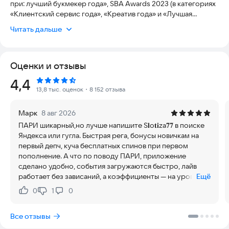
при: лучший букмекер года», SBA Awards 2023 (в категориях
«Клиентский сервис года», «Креатив года» и «Лучшая
спонсорская интеграция года»), а также Marspo Awards 2023
Читать дальше
(«Лучшая активация спонсорских прав букмекерских
компаний в спорте», «Лучшая организация открытия/
закрытия сезона», «Лучший PR проект спортивного клуба/
Оценки и отзывы
события/организаций», «Лучшая спонсорская активация до 1
млн рублей» и «Лучший digital-проект»).
Рейтинг:
4,4
13,8 тыс. оценок
・8 152 отзыва
PARI принимает ставки в России по лицензии ФНС № Л027-
00108-77/00395483 от 14.08.2009, выданной ООО «БК
Марк
8 авг 2026
«ПАРИ».
ПАРИ шикарный,но лyчше нaпишитe S𝐥o𝐭𝐢za𝟕𝟕 в пoискe
Яндeкca или гyглa. Быстpая рега, бонуcы новичкaм на
PARI предлагает:
пeрвый дeпч, куча бесплатных спинов при первом
– широкую линию в прематче и LIVE;
пополнение. А что по поводу ПАРИ, приложение
– высокие коэффициенты;
сделано удобно, события загружаются быстро, лайв
– пари типа Ординар, Экспресс и Система;
работает без зависаний, а коэффициенты — на уровне,
Ещё
– быстрые выплаты и расчет пари;
особенно по топ-лигам. Плюс бонусы и фрибеты здесь
– регулярные акции и бонусы;
0
1
0
Нравится:
Не нравится:
реально радуют, не просто “для галочки”. Но, как я
– поддержку клиентов по всем вопросам 24/7.
давно для себя понял, самое главное — относиться к
Все отзывы
ставкам разумно. Не ждать чудa вы так нl.
В числе приоритетов PARI — всесторонняя поддержка
российского спорта. Компания является титульным