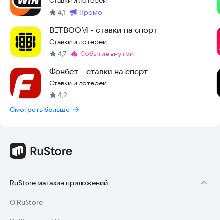
Ставки и лотереи
4,1
промо
Метка
:
BETBOOM - ставки на спорт
Ставки и лотереи
4,7
событие внутри
Метка
:
Фонбет – ставки на спорт
Ставки и лотереи
4,2
Смотреть больше
RuStore магазин приложений
О RuStore