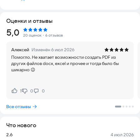
страниц
- Собрать несколько pdf файлов в один
Оценки и отзывы
Рейтинг:
5,0
20 оценок
・6 отзывов
Алексей
Изменён 6 июл 2026
Помогло. Не хватает возможности создать PDF из
других файлов docx, excel и прочее и тогда было бы
шикарно 😉
1
0
0
Нравится:
Не нравится:
Все отзывы
Что нового
Версия:
Дата:
2.6
4 июл 2026