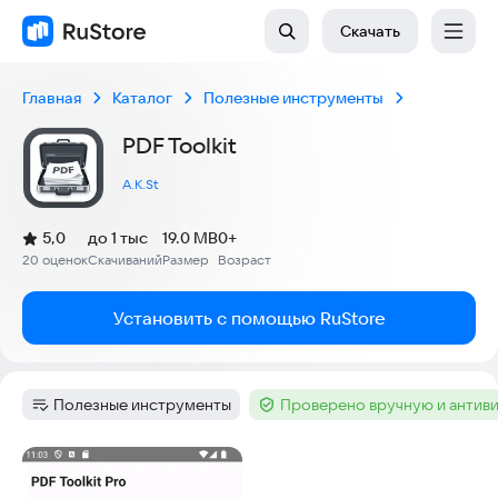
Скачать
Главная
Каталог
Полезные инструменты
PDF Toolkit
A.K.St
(
)
5,0
до 1 тыс
19.0 MB
0+
Рейтинг:
20 оценок
Скачиваний
Размер
Возраст
:
:
:
Установить с помощью RuStore
Полезные инструменты
Проверено вручную и антив
Категория
:
Тег
:
Скриншоты