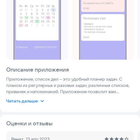
Описание приложения
Приложение, список дел – это удобный планер задач. С
планом из регулярных и разовых задач, различных списков,
привычек и напоминаний. Приложение позволит вам
грамотно распоряжаться своим временем.
Читать дальше
Записывайте любые дела на день и управляйте своим
временем. Можно выбрать цвет заметки - это определит её
Оценки и отзывы
важность для вас. Можно выбрать время для записи.
Для максимального удобства используйте календарь: на нём
Ренат
13 апр 2023