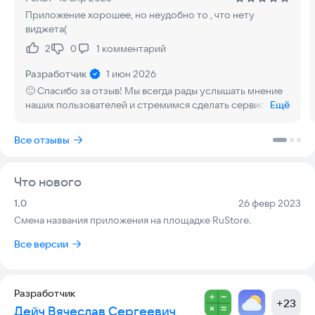
Вы сможете увидеть все свои заметки.
Приложение хорошее, но неудобно то , что нету
виджета(
В приложении можно также фиксировать привычки, дела на
день, списки для различных активностей. Ведь управление
2
0
1
комментарий
Нравится:
Не нравится:
своим временем - это очень важный и ценный навык!
Разработчик
1 июн 2026
Приложение максимально простое и гибкое!
🙂 Спасибо за отзыв! Мы всегда рады услышать мнение
наших пользователей и стремимся сделать сервис
Ещё
максимально удобным для всех. Мы учитываем все
замечания и предложения и постараемся расширить
Все отзывы
функционал приложения, добавив в него виджетов. 🚀
Что нового
Версия:
Дата:
1.0
26 февр 2023
Смена названия приложения на площадке RuStore.
Все версии
Разработчик
+
23
Дейч Вячеслав Сергеевич