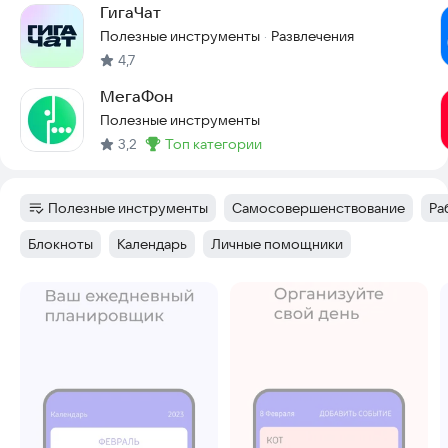
ГигаЧат
Полезные инструменты
Развлечения
·
4,7
МегаФон
Полезные инструменты
3,2
топ категории
Метка
:
Полезные инструменты
Самосовершенствование
Ра
Категория
:
Тег
:
Те
Блокноты
Календарь
Личные помощники
Тег
:
Тег
:
Тег
:
Скриншоты