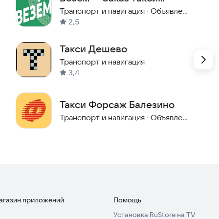
доставка
Транспорт и навигация
·
Объявления и услуги
жность договориться о цене, которая устраивает и
2,5
рвис более гибким и справедливым, а поездки —
Такси Дешево
Транспорт и навигация
те новый формат поездок, где цена зависит не
3,4
между людьми!
Такси Форсаж Балезино
Транспорт и навигация
·
Объявления и услуги
магазин приложений
Помощь
Установка RuStore на TV