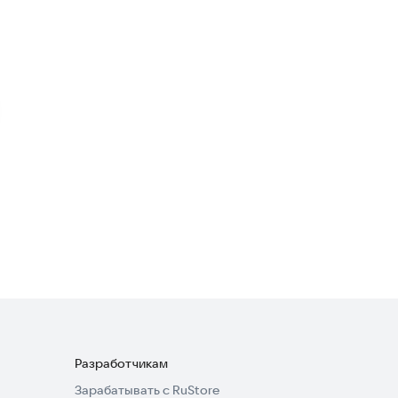
Транспорт и навигация
5,0
Макси: заказ такси
Транспорт и навигация
4,2
Oson TAXI
Транспорт и навигация
5,0
Разработчикам
Зарабатывать с RuStore