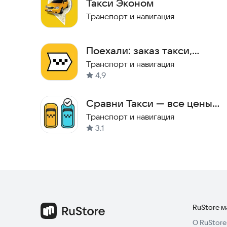
Такси Эконом
Транспорт и навигация
Главное преимущество приложения — это возмо
пассажира, и водителя. Такой подход делает се
выгодными и комфортными.
Поехали: заказ такси,
доставка
Транспорт и навигация
Установите приложение уже сегодня и попробуй
4,9
только от алгоритма, а от реального диалога 
Сравни Такси — все цены
такси
Транспорт и навигация
3,1
RuStore 
О RuStore