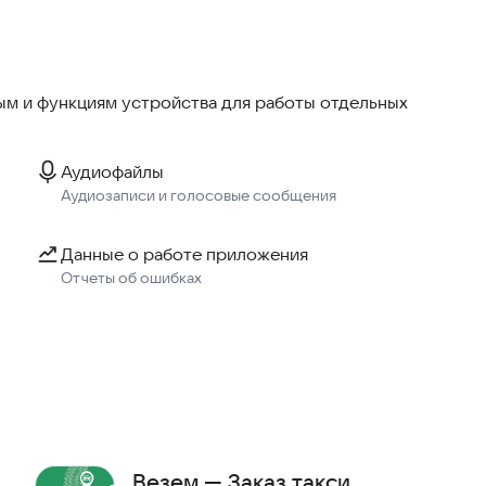
тправления и назначения.
м и функциям устройства для работы отдельных
 времени.
Аудиофайлы
ной ценой.
Аудиозаписи и голосовые сообщения
тречную цену.
заказов.
Данные о работе приложения
Отчеты об ошибках
а.
.
ти сервиса.
 и статусе поездки.
ных маршрутов.
Везем — Заказ такси