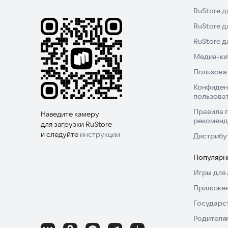
RuStore д
RuStore д
RuStore 
Медиа-кит
Пользова
Конфиден
пользова
Правила 
Наведите камеру
рекоменд
для загрузки RuStore
и следуйте
инструкции
Дистрибу
Популярн
Игры для 
Приложен
Государс
Родителя