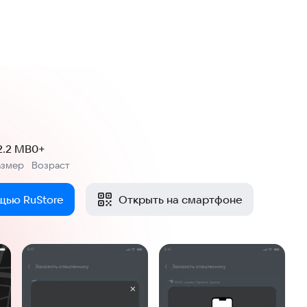
2.2 MB
0+
азмер
Возраст
:
щью RuStore
Открыть на смартфоне