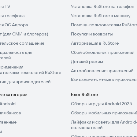
ля TV
Установка RuStore на телефон
ля телефона
Установка RuStore в машину
для ОС Аврора
Помощь пользователям RuStor
 (для СМИ и блогеров)
Покупки и возвраты
тельское соглашение
Авторизация в RuStore
циальность для
Сбой обновления приложений
телей
Детский режим
применения
Автообновление приложений
ательных технологий RuStore
Как написать отзыв к приложе
тив для производителей
ые категории
Блог RuStore
Android
Обзоры игр для Android 2025
ия банков
Обзоры мобильных приложений
твенные
Лайфхаки и советы для Android
пользователей
м
Обзоры и инструкции по устано