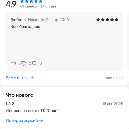
Рейтинг:
4,9
63 оценки
・24 отзыва
Любовь
Изменён 22 апр 2026
Все, благодарю
2
0
0
Нравится:
Не нравится:
Все отзывы
Что нового
Версия:
Дата:
1.6.2
18 авг 2025
Исправлен поток ТК "Спас"
История версий