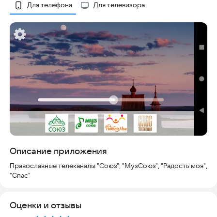
Скриншоты
Для телефона
Для телевизора
Описание приложения
Православные телеканалы "Союз", "МузСоюз", "Радость моя",
"Спас"
Оценки и отзывы