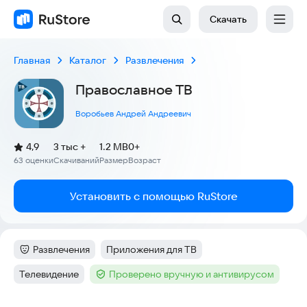
Скачать
Главная
Каталог
Развлечения
Православное ТВ
Воробьев Андрей Андреевич
(
)
4,9
3 тыс +
1.2 MB
0+
Рейтинг:
63 оценки
Скачиваний
Размер
Возраст
:
:
:
Установить с помощью RuStore
Развлечения
Приложения для ТВ
Категория
:
Тег
:
Телевидение
Проверено вручную и антивирусом
Тег
:
Тег
: