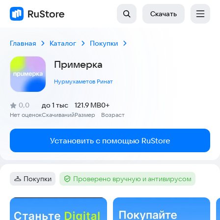
Скачать
Главная
Каталог
Покупки
Примерка
Нурмухаметов Ринат
(
)
0,0
до 1 тыс
121.9 MB
0+
Рейтинг:
Нет оценок
Скачиваний
Размер
Возраст
:
:
:
Установить с помощью RuStore
Покупки
Проверено вручную и антивирусом
Категория
:
Тег
:
Скриншоты