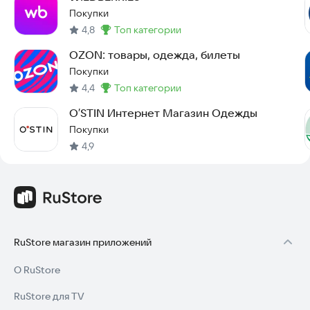
Покупки
4,8
топ категории
Метка
:
OZON: товары, одежда, билеты
Покупки
4,4
топ категории
Метка
:
O′STIN Интернет Магазин Одежды
Покупки
4,9
RuStore магазин приложений
О RuStore
RuStore для TV