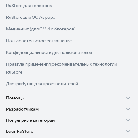
RuStore для телефона
RuStore для ОС Аврора
Медиа-кит (для СМИ и блогеров)
Пользовательское соглашение
Конфиденциальность для пользователей
Правила применения рекомендательных технологий
RuStore
Дистрибутив для производителей
Помощь
Разработчикам
Установка RuStore на TV
Популярные категории
Зарабатывать с RuStore
Установка RuStore на телефон
Блог RuStore
Игры для Android
Стать разработчиком
Установка RuStore в машину