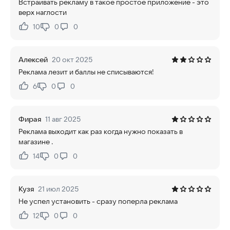
Встраивать рекламу в такое простое приложение - это
верх наглости
10
0
0
Нравится:
Не нравится:
Алексей
20 окт 2025
Реклама лезит и баллы не списываются!
6
0
0
Нравится:
Не нравится:
Фирая
11 авг 2025
Реклама выходит как раз когда нужно показать в
магазине .
14
0
0
Нравится:
Не нравится:
Кузя
21 июл 2025
Не успел установить - сразу поперла реклама
12
0
0
Нравится:
Не нравится: