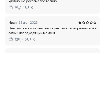
Удобно, но реклама постоянно.
9
1
0
Нравится:
Не нравится:
Иван
23 июн 2023
Невозможно использовать - реклама перекрывает всё в
самый неподходящий момент
12
0
0
Нравится:
Не нравится:
Ивайло
9 апр 2023
Если потеряешь мобилку - не можеш восстановить
карты
2
0
0
Нравится:
Не нравится:
Руслан
24 фев 2023
Уберите рекламу или хотя бы что бы она вылетела не
вовремя оплаты начинаешь использовать приложение и
тут грëбаная реклама жесть если ничего не изменится