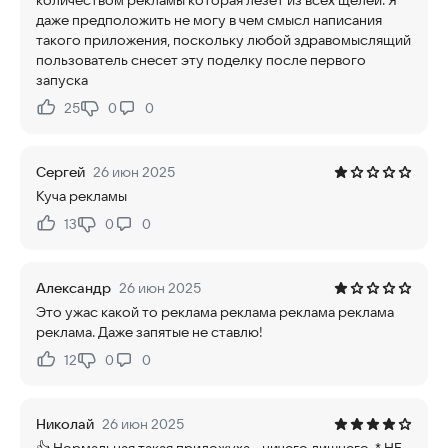
количеством рекламы которая лезет из всех щелей. Я
даже предположить не могу в чем смысл написания
такого приложения, поскольку любой здравомыслящий
пользователь снесет эту поделку после первого
запуска
25
0
0
Нравится:
Не нравится:
Сергей
26 июн 2025
Куча рекламы
13
0
0
Нравится:
Не нравится:
Александр
26 июн 2025
Это ужас какой то реклама реклама реклама реклама
реклама. Даже запятые не ставлю!
12
0
0
Нравится:
Не нравится:
Николай
26 июн 2025