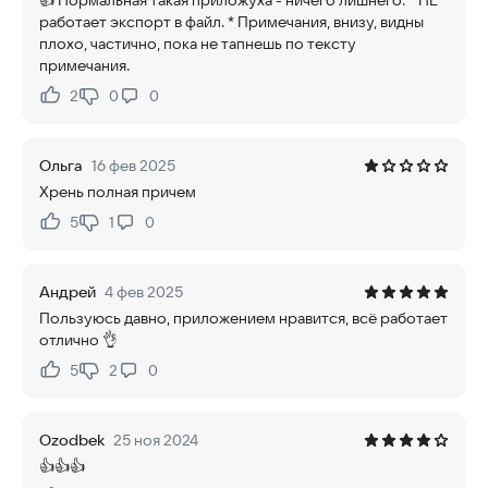
👍 Нормальная такая приложуха - ничего лишнего. * НЕ
работает экспорт в файл. * Примечания, внизу, видны
плохо, частично, пока не тапнешь по тексту
примечания.
2
0
0
Нравится:
Не нравится:
Ольга
16 фев 2025
Хрень полная причем
5
1
0
Нравится:
Не нравится:
Андрей
4 фев 2025
Пользуюсь давно, приложением нравится, всё работает
отлично 👌
5
2
0
Нравится:
Не нравится:
Ozodbek
25 ноя 2024
👍👍👍