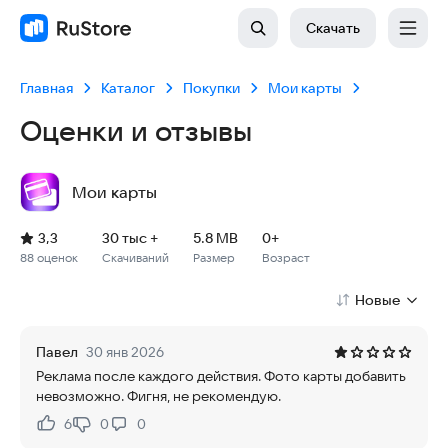
Скачать
Главная
Каталог
Покупки
Мои карты
Оценки и отзывы
Мои карты
Рейтинг: 3,3, 88 оценок
Скачиваний: 30 тыс +
Размер файла: 5.8 MB
Возрастное ограничение: 5.8 MB
3,3
30 тыс +
5.8 MB
0+
88 оценок
Скачиваний
Размер
Возраст
Новые
Павел
30 янв 2026
Реклама после каждого действия. Фото карты добавить
невозможно. Фигня, не рекомендую.
6
0
0
Нравится:
Не нравится: