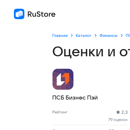
Главная
Каталог
Финансы
П
Оценки и о
ПСБ Бизнес Пэй
Рейтинг: 2,3, 79 оценок
Скачиваний: 30 тыс +
Размер файла: 20.1 MB
Возрастное ограничение: 20.1 MB
2,3
Рейтинг
79 оценок