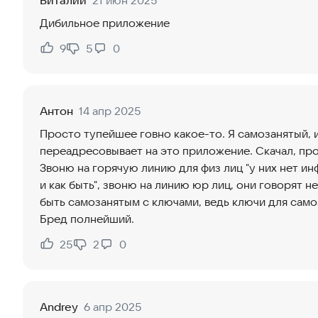
Виталий
21 июн 2025
Дибильное приложение
9
5
0
Нравится:
Не нравится:
Антон
14 апр 2025
Просто тупейшее говно какое-то. Я самозанятый, 
переадресовывает на это приложение. Скачал, про
Звоню на горячую линию для физ лиц "у них нет ин
и как быть", звоню на линию юр лиц, они говорят н
быть самозанятым с ключами, ведь ключи для сам
Бред полнейший.
25
2
0
Нравится:
Не нравится:
Andrey
6 апр 2025