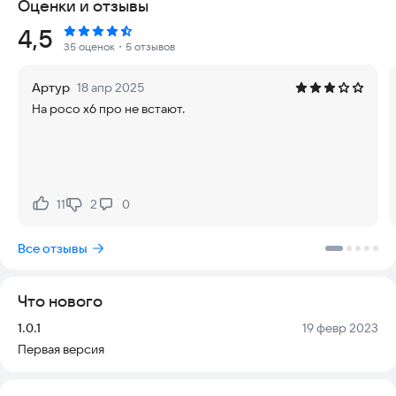
Оценки и отзывы
Рейтинг:
4,5
35 оценок
・5 отзывов
Артур
18 апр 2025
На росо х6 про не встают.
11
2
0
Нравится:
Не нравится:
Все отзывы
Что нового
Версия:
Дата:
1.0.1
19 февр 2023
Первая версия