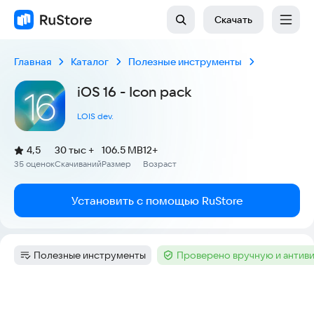
Скачать
Главная
Каталог
Полезные инструменты
iOS 16 - Icon pack
LOIS dev.
(
)
4,5
30 тыс +
106.5 MB
12+
Рейтинг:
35 оценок
Скачиваний
Размер
Возраст
:
:
:
Установить с помощью RuStore
Полезные инструменты
Проверено вручную и антив
Категория
:
Тег
:
Скриншоты