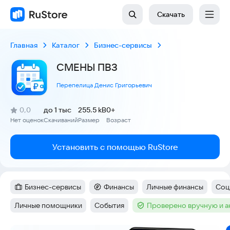
Скачать
Главная
Каталог
Бизнес-сервисы
СМЕНЫ ПВЗ
Перепелица Денис Григорьевич
(
)
0,0
до 1 тыс
255.5 kB
0+
Рейтинг:
Нет оценок
Скачиваний
Размер
Возраст
:
:
:
Установить с помощью RuStore
Бизнес-сервисы
Финансы
Личные финансы
Соц
Категория
:
Категория
:
Тег
:
Тег
:
Личные помощники
События
Проверено вручную и 
Тег
:
Тег
:
Тег
: