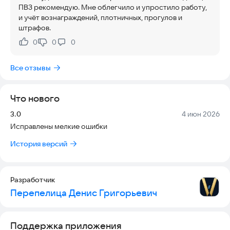
ПВЗ рекомендую. Мне облегчило и упростило работу,
и учёт вознаграждений, плотничных, прогулов и
штрафов.
0
0
0
Нравится:
Не нравится:
Все отзывы
Что нового
Версия:
Дата:
3.0
4 июн 2026
Исправлены мелкие ошибки
История версий
Разработчик
Перепелица Денис Григорьевич
Поддержка приложения