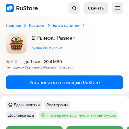
Скачать
Главная
Каталог
Еда и напитки
2 Рынок: Разият
Курбанов Муслим
(
)
0,0
до 1 тыс
20.4 MB
0+
Рейтинг:
Нет оценок
Скачиваний
Размер
Возраст
:
:
:
Установить с помощью RuStore
Еда и напитки
Рестораны
Категория
:
Тег
:
Доставка еды
Проверено вручную и антивирусом
Тег
:
Тег
: