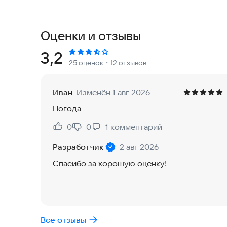
приложение поможет вам сделать каждую рыба
Основные функции:
Оценки и отзывы
• Прогноз клёва рыбы: Узнавайте прогноз клёва
Рейтинг:
3,2
25 оценок
・12 отзывов
давлении и активности рыбы.
• Лунный календарь: Планируйте рыбалку с уче
Иван
Изменён 1 авг 2026
Погода
• Календарь активности рыбы: Получайте инфо
рыбы в текущем месяце.
0
0
1
комментарий
Нравится:
Не нравится:
Разработчик
2 авг 2026
• Избранные города: Сохраняйте свои любимые 
Спасибо за хорошую оценку!
• Подробная информация о регионах и городах:
актуальный прогноз для вашего местоположени
Почему выбирают нас?
Все отзывы