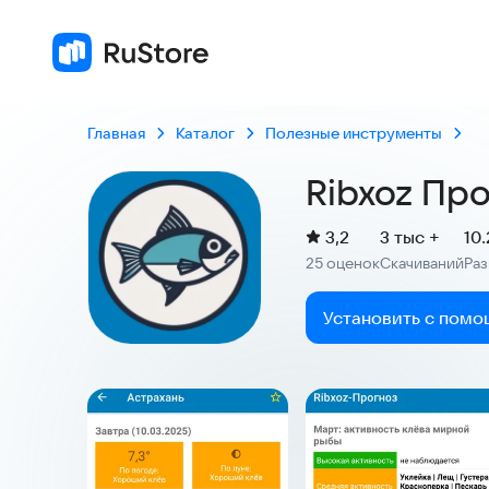
Главная
Каталог
Полезные инструменты
Ribxoz Про
(
)
3,2
3 тыс +
10
Рейтинг:
25 оценок
Скачиваний
Ра
:
:
Установить с помо
Скриншоты