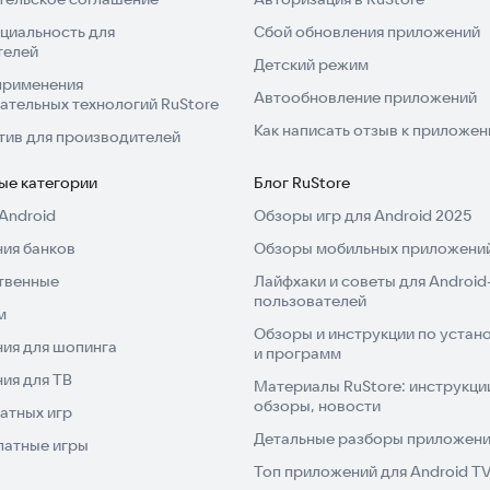
циальность для
Сбой обновления приложений
телей
Детский режим
применения
Автообновление приложений
ательных технологий RuStore
Как написать отзыв к приложе
тив для производителей
ые категории
Блог RuStore
Android
Обзоры игр для Android 2025
ия банков
Обзоры мобильных приложений
твенные
Лайфхаки и советы для Android
пользователей
м
Обзоры и инструкции по устано
ия для шопинга
и программ
ия для ТВ
Материалы RuStore: инструкци
обзоры, новости
атных игр
Детальные разборы приложений
латные игры
Топ приложений для Android T