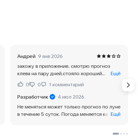
лку незабываемой!
 на 5 дней с подробной информацией о погоде, ветре,
том лунных фаз, которые влияют на активность рыбы.
Андрей
9 янв 2026
захожу в приложение, смотрю прогноз
рмацию о лучших днях для ловли мирной и хищной
клева на пару дней,стояло хороший
Ещё
клев,жор,перед рыбалкой посмотрел уже
0
0
1
комментарий
Нравится:
Не нравится:
стоит нет клева, да и погода не всегда
места для быстрого доступа к прогнозам.
совпадает
Разработчик
4 июл 2026
 Выбирайте регион и город, чтобы получить
Не меняться может только прогноз по луне
я.
в течение 5 суток. Погода меняется каждый
Ещё
день, а то и час, поэтому и прогноз может
измениться.