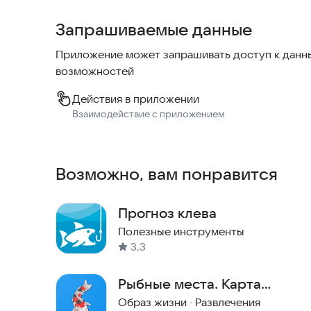
• Актуальные данные: Прогнозы обновляются е
Запрашиваемые данные
данных.
Приложение может запрашивать доступ к данны
• Простота использования: Удобный и интуити
возможностей
приложения легким и приятным.
Действия в приложении
• Бесплатно: Все основные функции доступны б
Взаимодействие с приложением
• Лунный календарь и активность рыбы
Возможно, вам понравится
• Узнавайте, как фазы луны влияют на клёв рыбы.
• Получайте рекомендации по лучшим дням для
Прогноз клева
Полезные инструменты
Для любого региона
3,3
• Прогнозы доступны для множества регионов 
Рыбные места. Карта
рыбака.
Образ жизни
·
Развлечения
• Выбирайте свой город и получайте данные д