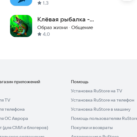
1,3
Клёвая рыбалка -
сообщество
Образ жизни
·
Общение
ро получать прогнозы без повторного поиска.
4,0
шения работы и добавления новых функций.
осами и предложениями.
магазин приложений
Помощь
сейчас и сделайте каждую рыбалку успешной!
Установка RuStore на TV
ля TV
Установка RuStore на телефон
ля телефона
Установка RuStore в машину
для ОС Аврора
Помощь пользователям RuStor
 (для СМИ и блогеров)
Покупки и возвраты
тельское соглашение
Авторизация в RuStore