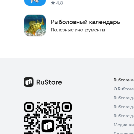
4,8
Избранное
Рыболовный календарь
• Сохраняйте свои любимые города, чтобы быст
Полезные инструменты
Удобство и поддержка
• Приложение регулярно обновляется для улуч
• Мы всегда готовы помочь вам с любыми вопр
RuStore 
Скачайте приложение "Ribxoz-Прогноз" прямо 
О RuStore
RuStore д
Сайт прогноза клёва рыбы:
https://ribxoz.ru
RuStore д
RuStore 
Медиа-кит
Пользова