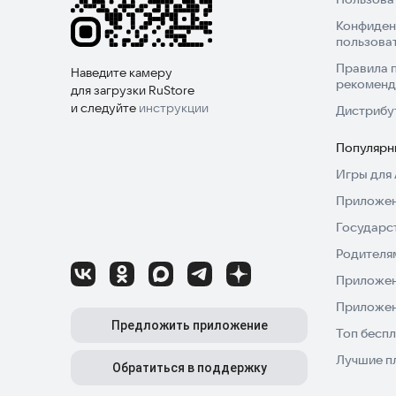
Конфиден
пользова
Правила 
Наведите камеру
рекоменд
для загрузки RuStore
и следуйте
инструкции
Дистрибу
Популярн
Игры для 
Приложен
Государс
Родителя
Приложен
Приложен
Предложить приложение
Топ беспл
Лучшие п
Обратиться в поддержку