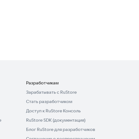
1,9
Когда ловить рыбу
Образ жизни
Разработчикам
Зарабатывать с RuStore
Стать разработчиком
Доступ к RuStore Консоль
e
RuStore SDK (документация)
Блог RuStore для разработчиков
Соглашение о распространении