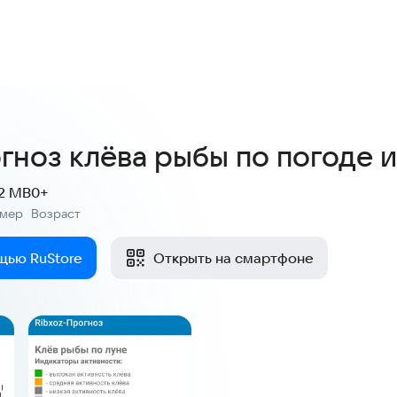
3,2
25 оценок
гноз клёва рыбы по погоде и
.2 MB
0+
змер
Возраст
:
щью RuStore
Открыть на смартфоне