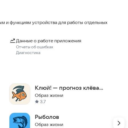
жедневно на основе актуальных метеорологических
м и функциям устройства для работы отдельных
вно понятный интерфейс делает использование
Данные о работе приложения
есплатно, без скрытых платежей.
Отчеты об ошибках
Диагностика
 ловли мирной и хищной рыбы.
Клюй! — прогноз клёва
рыбы
Образ жизни
3,7
и городов России.
Рыболов
Образ жизни
ля вашего местоположения.