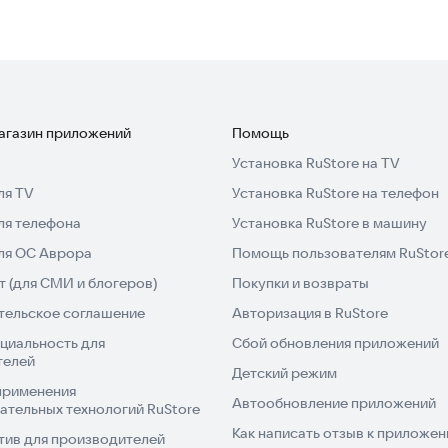
магазин приложений
Помощь
Установка RuStore на TV
ля TV
Установка RuStore на телефон
ля телефона
Установка RuStore в машину
для ОС Аврора
Помощь пользователям RuStor
 (для СМИ и блогеров)
Покупки и возвраты
тельское соглашение
Авторизация в RuStore
циальность для
Сбой обновления приложений
телей
Детский режим
применения
Автообновление приложений
ательных технологий RuStore
Как написать отзыв к приложе
тив для производителей