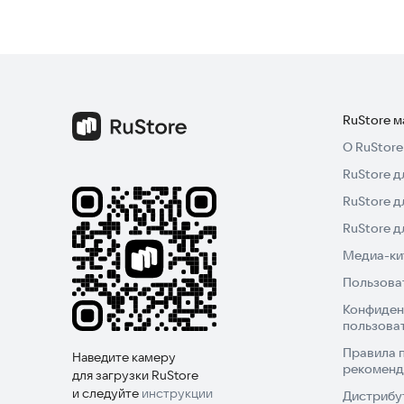
RuStore 
О RuStore
RuStore д
RuStore д
RuStore 
Медиа-кит
Пользова
Конфиден
пользова
Правила 
Наведите камеру
рекоменд
для загрузки RuStore
и следуйте
инструкции
Дистрибу