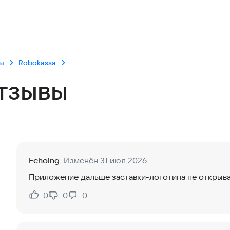
ы
Robokassa
тзывы
Echoing
Изменён 31 июл 2026
Приложение дальше заставки-логотипа не открыв
0
0
0
Нравится:
Не нравится: