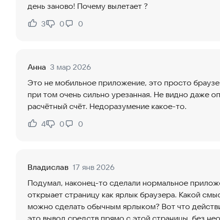
день заново! Почему вылетает ?
3
0
0
Нравится:
Не нравится:
Анна
3 мар 2026
Это не мобильное приложение, это просто браузер
при том очень сильно урезанная. Не видно даже о
расчётный счёт. Недоразумение какое-то.
4
0
0
Нравится:
Не нравится:
Владислав
17 янв 2026
Подумал, наконец-то сделали нормальное приложе
открыает страницу как ярлык браузера. Какой смы
можно сделать обычным ярлыком? Вот что действи
это вывод средств прямо с этой страницы, без н