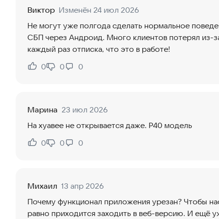
Виктор
Изменён 24 июл 2026
Не могут уже полгода сделать нормальное поведе
СБП через Андроид. Много клиентов потерял из-з
каждый раз отписка, что это в работе!
0
0
0
Нравится:
Не нравится:
Марина
23 июл 2026
На хуавее не открывается даже. P40 модель
0
0
0
Нравится:
Не нравится:
Михаил
13 апр 2026
Почему функционал приложения урезан? Чтобы нас
равно приходится заходить в веб-версию. И ещё 