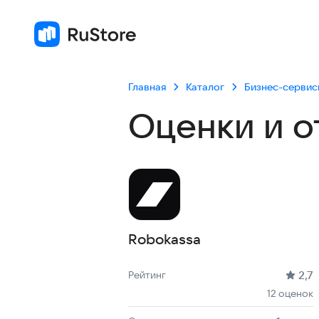
Главная
Каталог
Бизнес-сервис
Оценки и о
Robokassa
Рейтинг: 2,7, 12 оценок
Скачиваний: 1 тыс +
Размер файла: 636.8 kB
Возрастное ограничение: 636.8 kB
2,7
Рейтинг
12 оценок