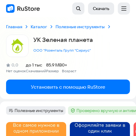
Скачать
Главная
Каталог
Полезные инструменты
УК Зеленая планета
ООО "Розенталь Групп "Сириус"
(
)
0,0
до 1 тыс
85.9 MB
0+
Рейтинг:
Нет оценок
Скачиваний
Размер
Возраст
:
:
:
Установить с помощью RuStore
Полезные инструменты
Проверено вручную и антив
Категория
:
Тег
:
Скриншоты