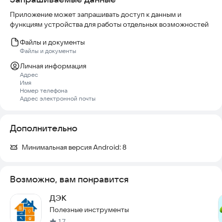
компании и своих соседей;
Приложение может запрашивать доступ к данным и
функциям устройства для работы отдельных возможностей
- принять участие в опросе или голосовании онлайн,
отследить его результаты в режиме реального времени;
Файлы и документы
Файлы и документы
- оценить качество уборки в подъездах и на дворовой
Личная информация
территории;
Адрес
Имя
- получить уведомление о важных событиях в доме;
Номер телефона
Адрес электронной почты
- есть возможность администрировать несколько
помещений из одного аккаунта.
Дополнительно
Минимальная версия Android:
8
Возможно, вам понравится
ДЭК
Полезные инструменты
1,7