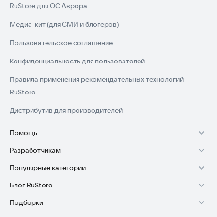
RuStore для ОС Аврора
Медиа-кит (для СМИ и блогеров)
Пользовательское соглашение
Конфиденциальность для пользователей
Правила применения рекомендательных технологий
RuStore
Дистрибутив для производителей
Помощь
Разработчикам
Установка RuStore на TV
Популярные категории
Зарабатывать с RuStore
Установка RuStore на телефон
Блог RuStore
Игры для Android
Стать разработчиком
Установка RuStore в машину
Подборки
Обзоры игр для Android 2025
Приложения банков
Доступ к RuStore Консоль
Помощь пользователям RuStore