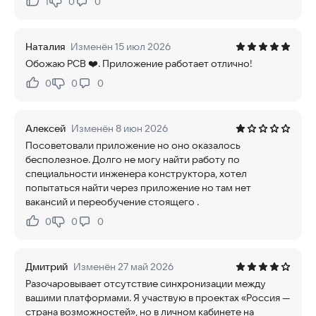
1
0
0
Нравится:
Не нравится:
Наталия
Изменён 15 июл 2026
Обожаю РСВ ❤️. Приложение работает отлично!
0
0
0
Нравится:
Не нравится:
Алексей
Изменён 8 июн 2026
Посоветовали приложение но оно оказалось
бесполезное. Долго не могу найти работу по
специальности инженера конструктора, хотел
попытаться найти через приложение но там нет
вакансий и переобучение стоящего .
0
0
0
Нравится:
Не нравится:
Дмитрий
Изменён 27 май 2026
Разочаровывает отсутствие синхронизации между
вашими платформами. Я участвую в проектах «Россия —
страна возможностей», но в личном кабинете на