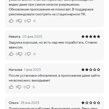
видео даже при самом низком разрешении.
Обновление приложения не помогает. В поддержке
рекомендовали смотреть на стационарном ПК.
3
0
0
Нравится:
Не нравится:
Никита
20 фев 2025
Задумка хорошая, но есть над чем поработать. Ставлю
авансом.
0
2
0
Нравится:
Не нравится:
Наталья
1 фев 2025
После установки обновления, в приложение даже зайти
не возможно, выкидывает
1
0
0
Нравится:
Не нравится:
Ольга
28 янв 2025
Приложение не работает. Выкидывает назад. Весь день