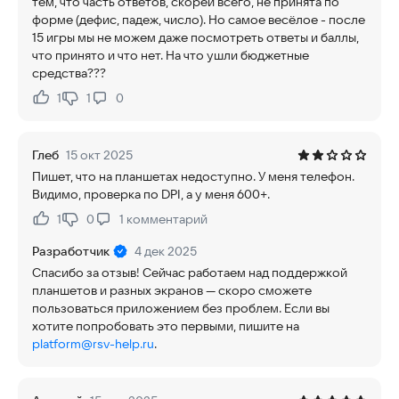
тем, что часть ответов, скорей всего, не принята по
форме (дефис, падеж, число). Но самое весёлое - после
15 игры мы не можем даже посмотреть ответы и баллы,
что принято и что нет. На что ушли бюджетные
средства???
1
1
0
Нравится:
Не нравится:
Глеб
15 окт 2025
Пишет, что на планшетах недоступно. У меня телефон.
Видимо, проверка по DPI, а у меня 600+.
1
0
1
комментарий
Нравится:
Не нравится:
Разработчик
4 дек 2025
Спасибо за отзыв! Сейчас работаем над поддержкой
планшетов и разных экранов — скоро сможете
пользоваться приложением без проблем. Если вы
хотите попробовать это первыми, пишите на
platform@rsv-help.ru
.