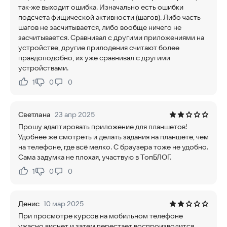
так-же выходит ошибка. Изначально есть ошибки
подсчета фищической активности (шагов). Либо часть
шагов не засчитывается, либо вообще ничего не
засчитывается. Сравнивал с другими приложениями на
устройстве, другие прилодения считают более
правдоподобно, их уже сравнивал с другими
устройствами.
1
0
0
Нравится:
Не нравится:
Светлана
23 апр 2025
Прошу адаптировать приложение для планшетов!
Удобнее же смотреть и делать задания на планшете, чем
на телефоне, где всё мелко. С браузера тоже не удобно.
Сама задумка не плохая, участвую в ТопБЛОГ.
1
0
0
Нравится:
Не нравится:
Денис
10 мар 2025
При просмотре курсов на мобильном телефоне
ужасно виснет и затем перестает воспроизводится