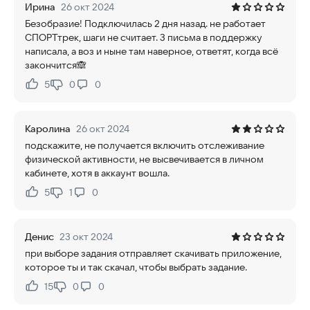
Ирина
26 окт 2024
Безобразие! Подключилась 2 дня назад. не работает
СПОРТтрек, шаги не считает. 3 письма в поддержку
написала, а воз и ныне там наверное, ответят, когда всё
закончится🙈
5
0
0
Нравится:
Не нравится:
Каролина
26 окт 2024
подскажите, не получается включить отслеживание
физической активности, не высвечивается в личном
кабинете, хотя в аккаунт вошла.
5
1
0
Нравится:
Не нравится:
Денис
23 окт 2024
при выборе задания отправляет скачивать приложение,
которое ты и так скачал, чтобы выбрать задание.
15
0
0
Нравится:
Не нравится: