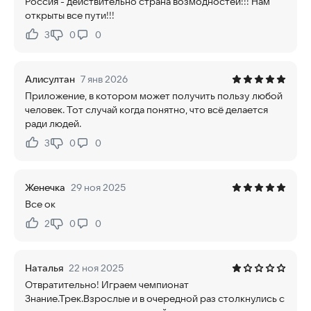
Россия - действительно страна возмодностей!!! Нам
открыты все пути!!!
3
0
0
Нравится:
Не нравится:
Алисултан
7 янв 2026
Приложение, в котором может получить пользу любой
человек. Тот случай когда понятно, что всё делается
ради людей.
3
0
0
Нравится:
Не нравится:
Женечка
29 ноя 2025
Все ок
2
0
0
Нравится:
Не нравится:
Наталья
22 ноя 2025
Отвратительно! Играем чемпионат
Знание.Трек.Взрослые и в очередной раз столкнулись с