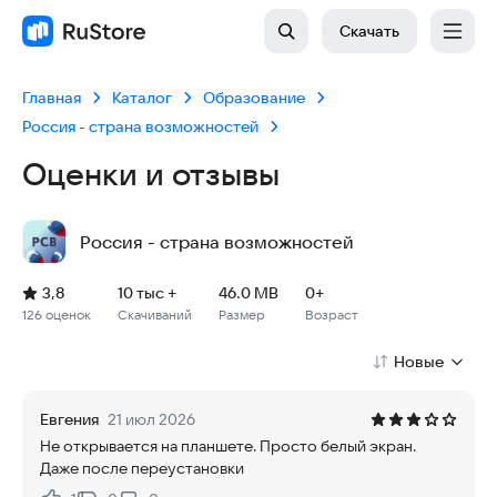
Скачать
Главная
Каталог
Образование
Россия - страна возможностей
Оценки и отзывы
Россия - страна возможностей
Рейтинг: 3,8, 126 оценок
Скачиваний: 10 тыс +
Размер файла: 46.0 MB
Возрастное ограничение: 46.0 MB
3,8
10 тыс +
46.0 MB
0+
126 оценок
Скачиваний
Размер
Возраст
Новые
Евгения
21 июл 2026
Не открывается на планшете. Просто белый экран.
Даже после переустановки