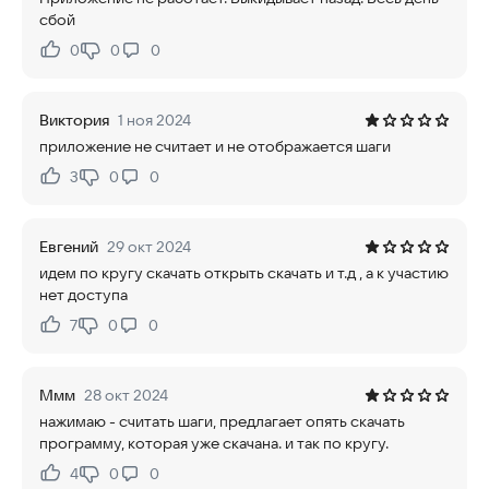
сбой
0
0
0
Нравится:
Не нравится:
Виктория
1 ноя 2024
приложение не считает и не отображается шаги
3
0
0
Нравится:
Не нравится:
Евгений
29 окт 2024
идем по кругу скачать открыть скачать и т.д , а к участию
нет доступа
7
0
0
Нравится:
Не нравится:
Ммм
28 окт 2024
нажимаю - считать шаги, предлагает опять скачать
программу, которая уже скачана. и так по кругу.
4
0
0
Нравится:
Не нравится: