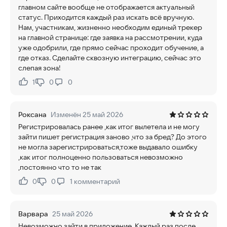
главном сайте вообще не отображается актуальный
статус. Приходится каждый раз искать всё вручную.
Нам, участникам, жизненно необходим единый трекер
на главной странице: где заявка на рассмотрении, куда
уже одобрили, где прямо сейчас проходит обучение, а
где отказ. Сделайте сквозную интеграцию, сейчас это
слепая зона!
1
0
0
Нравится:
Не нравится:
Роксана
Изменён 25 май 2026
Регистрировалась ранее ,как итог вылетела и не могу
зайти пишет регистрация заново ,что за бред? До этого
не могла зарегистрироваться,тоже выдавало ошибку
,как итог полноценно пользоваться невозможно
,постоянно что то не так
0
0
1
комментарий
Нравится:
Не нравится:
Варвара
25 май 2026
Невозможно зайти в приложение. Каждый раз после