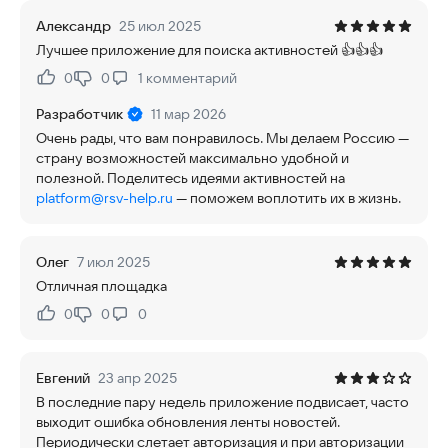
Александр
25 июл 2025
Лучшее приложение для поиска активностей 👍👍👍
0
0
1
комментарий
Нравится:
Не нравится:
Разработчик
11 мар 2026
Очень рады, что вам понравилось. Мы делаем Россию —
страну возможностей максимально удобной и
полезной. Поделитесь идеями активностей на
platform@rsv-help.ru
— поможем воплотить их в жизнь.
Олег
7 июл 2025
Отличная площадка
0
0
0
Нравится:
Не нравится:
Евгений
23 апр 2025
В последние пару недель приложение подвисает, часто
выходит ошибка обновления ленты новостей.
Периодически слетает авторизация и при авторизации