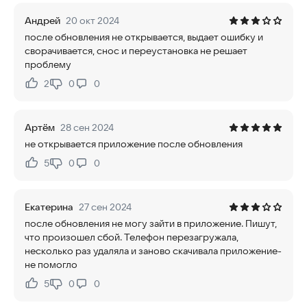
Андрей
20 окт 2024
после обновления не открывается, выдает ошибку и
сворачивается, снос и переустановка не решает
проблему
2
0
0
Нравится:
Не нравится:
Артём
28 сен 2024
не открывается приложение после обновления
5
0
0
Нравится:
Не нравится:
Екатерина
27 сен 2024
после обновления не могу зайти в приложение. Пишут,
что произошел сбой. Телефон перезагружала,
несколько раз удаляла и заново скачивала приложение-
не помогло
5
0
0
Нравится:
Не нравится: