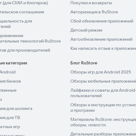
 (для СМИ и блогеров)
Покупки и возвраты
тельское соглашение
Авторизация в RuStore
циальность для
Сбой обновления приложений
телей
Детский режим
применения
Автообновление приложений
ательных технологий RuStore
Как написать отзыв к приложе
тив для производителей
ые категории
Блог RuStore
Android
Обзоры игр для Android 2025
ия банков
Обзоры мобильных приложений
твенные
Лайфхаки и советы для Android
пользователей
м
Обзоры и инструкции по устано
ия для шопинга
и программ
ия для ТВ
Материалы RuStore: инструкци
обзоры, новости
атных игр
Детальные разборы приложений
латные игры