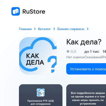
Главная
Каталог
Бизнес-сервисы
Как дела?
(
)
0,0
до 1 тыс
1
Рейтинг:
Нет оценок
Скачиваний
Р
:
:
Установить с помо
Скриншоты