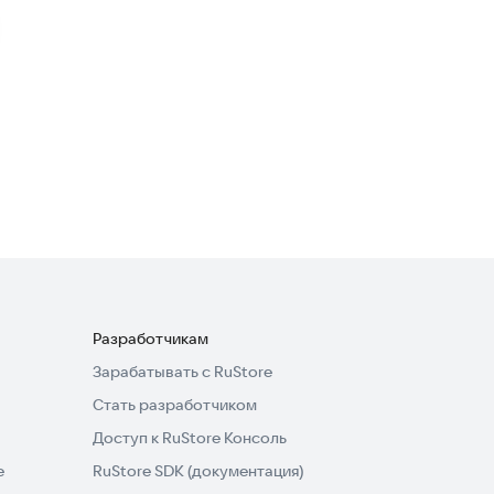
Мои задания (очистка
кровли)
Государственные
·
Полезные инструменты
Мобильная касса
Бизнес.Ру
Бизнес-сервисы
Разработчикам
Зарабатывать с RuStore
Стать разработчиком
Доступ к RuStore Консоль
e
RuStore SDK (документация)