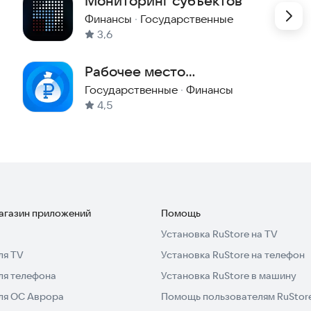
Мониторинг субъектов
Финансы
·
Государственные
3,6
Рабочее место
руководителя ФНС
Государственные
·
Финансы
4,5
магазин приложений
Помощь
Установка RuStore на TV
ля TV
Установка RuStore на телефон
ля телефона
Установка RuStore в машину
для ОС Аврора
Помощь пользователям RuStor