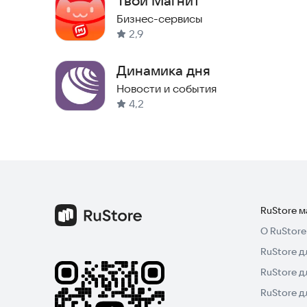
Твой Магнит
Бизнес-сервисы
2,9
Динамика дня
Новости и события
4,2
RuStore 
О RuStore
RuStore д
RuStore д
RuStore 