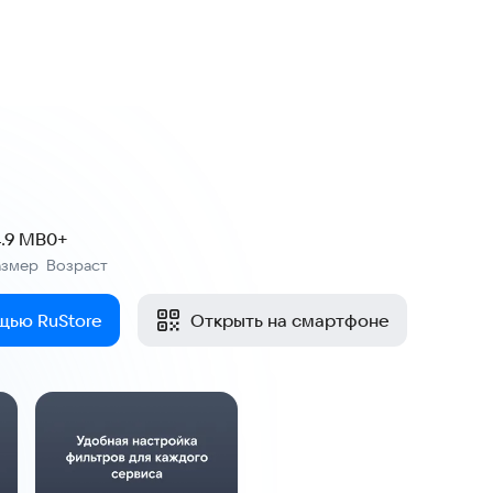
4.9 MB
0+
азмер
Возраст
:
щью RuStore
Открыть на смартфоне