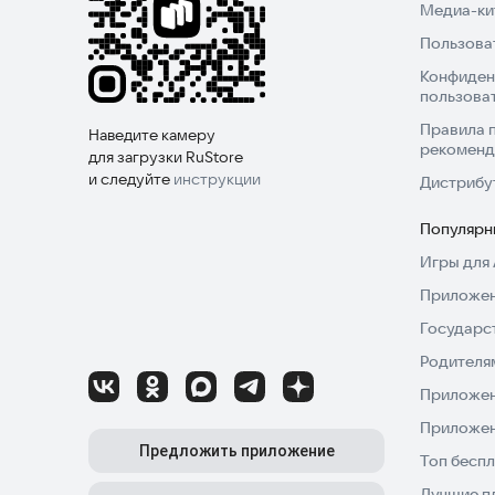
Медиа-кит
Пользова
Конфиден
пользова
Правила 
Наведите камеру
рекоменд
для загрузки RuStore
и следуйте
инструкции
Дистрибу
Популярн
Игры для 
Приложен
Государс
Родителя
Приложен
Приложен
Предложить приложение
Топ беспл
Лучшие п