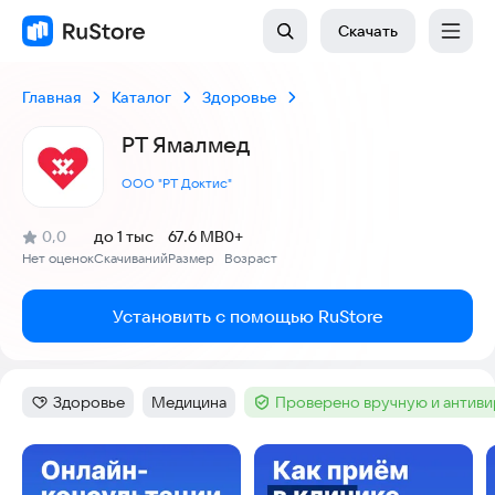
Скачать
Главная
Каталог
Здоровье
РТ Ямалмед
ООО "РТ Доктис"
(
)
0,0
до 1 тыс
67.6 MB
0+
Рейтинг:
Нет оценок
Скачиваний
Размер
Возраст
:
:
:
Установить с помощью RuStore
Здоровье
Медицина
Проверено вручную и антив
Категория
:
Тег
:
Тег
:
Скриншоты