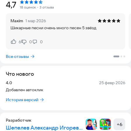
Рейтинг:
4,7
Открой всех персонажей! Зарабатывай больше всего очков!
18 оценок
・3 отзыва
Развлекайся с лучшими треками по мемам!
Maxim
1 мар 2026
Шикарные песни очень много песен 5 звёзд
Бу испугался не бойся я друг, Скулбой, Тимоха Шалун 5
ночей, Спрунки, Булочка с сосискою чай бутерброд,
Амонгас, Сигма, Чипи чапа, Омега Нагетс, Енот Педро, Шрек,
6
0
0
Нравится:
Не нравится:
Смешарики, Доктор Ливси и другие!
Все отзывы
Что нового
Версия:
Дата:
4.0
25 февр 2026
Добавлен автоклик
История версий
Разработчик
+
6
Шепелев Александр Игоревич