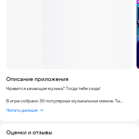
Скриншоты
Описание приложения
Нравится качающая музыка? Тогда тебе сюда!
В игре собрано 30 популярных музыкальных мемов. Ты
точно найдешь свой любимый!
Читать дальше
С каждой песней можно провести эксперимент. Можно
попробовать ее замедлить или ускорить, чтобы она стала
Оценки и отзывы
еще смешнее.