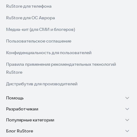
RuStore для телефона
RuStore для ОС Аврора
Медиа-кит (для СМИ и блогеров)
Пользовательское соглашение
Конфиденциальность для пользователей
Правила применения рекомендательных технологий
RuStore
Дистрибутив для производителей
Помощь
Разработчикам
Установка RuStore на TV
Популярные категории
Зарабатывать с RuStore
Установка RuStore на телефон
Блог RuStore
Игры для Android
Стать разработчиком
Установка RuStore в машину