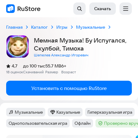
Скачать
Главная
Каталог
Игры
Музыкальные
Мемная Музыка! Бу Испугался,
Скулбой, Тимоха
Шепелев Александр Игоревич
(
)
4,7
до 100 тыс
55.7 MB
6+
Рейтинг:
18 оценок
Скачиваний
Размер
Возраст
:
:
:
Установить с помощью RuStore
Музыкальные
Казуальные
Гиперказуальная игра
Категория
:
Категория
:
Тег
:
Однопользовательская игра
Офлайн
Проверено вруч
Тег
:
Тег
:
Тег
: