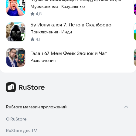
Фиксай, Юни
Музыкальные
Казуальные
·
4,5
Бу Испугался 7: Лето в Скулбоево
Приключения
Инди
·
4,1
Газан 67 Мем Фейк Звонок и Чат
Развлечения
RuStore магазин приложений
О RuStore
RuStore для TV