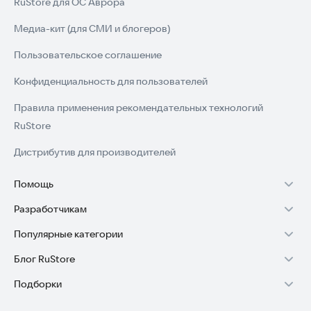
RuStore для ОС Аврора
Медиа-кит (для СМИ и блогеров)
Пользовательское соглашение
Конфиденциальность для пользователей
Правила применения рекомендательных технологий
RuStore
Дистрибутив для производителей
Помощь
Разработчикам
Установка RuStore на TV
Популярные категории
Зарабатывать с RuStore
Установка RuStore на телефон
Блог RuStore
Игры для Android
Стать разработчиком
Установка RuStore в машину
Подборки
Обзоры игр для Android 2025
Приложения банков
Доступ к RuStore Консоль
Помощь пользователям RuStore