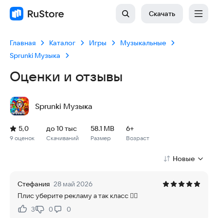
Скачать
Главная
Каталог
Игры
Музыкальные
Sprunki Музыка
Оценки и отзывы
Sprunki Музыка
Рейтинг: 5,0, 9 оценок
Скачиваний: до 10 тыс
Размер файла: 58.1 MB
Возрастное ограничение: 58.1 MB
5,0
до 10 тыс
58.1 MB
6+
9 оценок
Скачиваний
Размер
Возраст
Новые
Стефания
28 май 2026
Плис уберите рекламу а так класс 👍🏻
3
0
0
Нравится:
Не нравится: