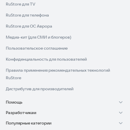
RuStore для TV
RuStore для телефона
RuStore для ОС Аврора
Медиа-кит (для СМИ и блогеров)
Пользовательское соглашение
Конфиденциальность для пользователей
Правила применения рекомендательных технологий
RuStore
Дистрибутив для производителей
Помощь
Разработчикам
Установка RuStore на TV
Популярные категории
Зарабатывать с RuStore
Установка RuStore на телефон