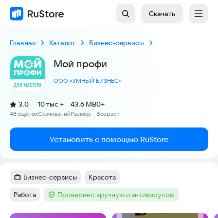
Скачать
Главная
Каталог
Бизнес-сервисы
Мой профи
ООО «УМНЫЙ БИЗНЕС»
(
)
3,0
10 тыс +
43.6 MB
0+
Рейтинг:
48 оценок
Скачиваний
Размер
Возраст
:
:
:
Установить с помощью RuStore
Бизнес-сервисы
Красота
Категория
:
Тег
:
Работа
Проверено вручную и антивирусом
Тег
:
Тег
: