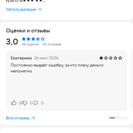
красоты★★★ ★★
Читать дальше
С нами работают более 300 тыс. мастеров красоты
различных специальностей: парикмахеры, стилисты,
мастера маникюра, наращивание ресниц, косметологи,
Оценки и отзывы
визажисты, мастера макияжа, мастера эпиляции,
массажисты, барберы, сотрудники салона красоты и многие
Рейтинг:
3,0
другие.
48 оценок
・35 отзывов
МойПрофи это мобильная CRM-система и создана она для
Екатерина
26 июл 2026
управления взаимоотношениями со своими клиентами,
Постоянно выдаёт ошибку, за что плачу деньги
ведения клиентской записи в электронном виде,
непонятно
предоставления возможности самостоятельной записи на
услуги через онлайн-запись, отправки смс-напоминаний о
записях, ведения расходов, просмотра отчётов по доходам
и многое другое, что позволяет beauty-специалистам
сделать свою работу более эффективной и прибыльной.
0
0
0
Нравится:
Не нравится:
Забудьте про бумажные записные книжки, ежедневники,
журналы, блокноты и органайзеры. Будьте более
Все отзывы
продвинутыми и предоставляйте своим клиентам лучший
сервис. Используйте МойПрофи и получайте от работы
удовольствие!