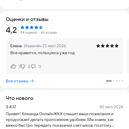
ЖКХ Онлайн позволяет:
– хранить информацию о себе и совместно проживающих, о
Оценки и отзывы
всех объектах недвижимости собственника;
– взаимодействовать с поставщиками ЖКУ, расчетными
Рейтинг:
4,2
центрами;
54 оценки
・43 отзыва
– получать сервисы, обеспечивающие комфортные условия
владения/пользования недвижимостью;
Елена
Изменён 22 июл 2026
– производить онлайн оплату «одним кликом»;
Все нравится, пользуюсь уже год
– передавать показания ИПУ;
– своевременно получать информацию о всех начислениях,
связанных с жилым помещением;
1
0
0
Нравится:
Не нравится:
– оперативная актуализация информации о смене
собственника, изменении числа проживающих и пр.;
Все отзывы
Что нового
Версия:
Дата:
3.4.17
30 июл 2026
Привет! Команда ОнлайнЖКХ слышит ваши пожелания и
продолжает делать приложение удобнее. Мы знаем, как
важно быстро передать показания счетчиков, поэтому