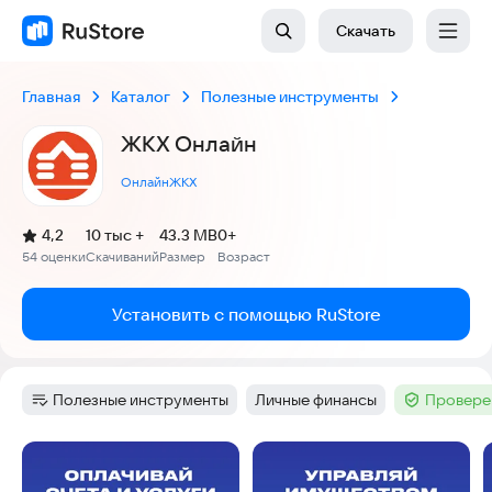
Скачать
Главная
Каталог
Полезные инструменты
ЖКХ Онлайн
ОнлайнЖКХ
(
)
4,2
10 тыс +
43.3 MB
0+
Рейтинг:
54 оценки
Скачиваний
Размер
Возраст
:
:
:
Установить с помощью RuStore
Полезные инструменты
Личные финансы
Провере
Категория
:
Тег
:
Тег
:
Скриншоты