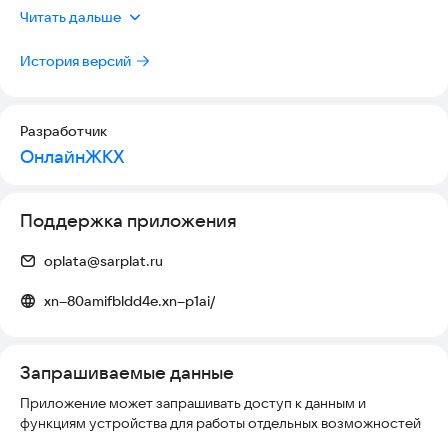
обновили этот раздел: теперь все нужные кнопки под рукой,
Читать дальше
а процесс занимает буквально минуту.
История версий
Кроме того, мы «подкрутили винтики» в коде, чтобы
приложение работало ещё плавнее и стабильнее.
Скачивайте обновление и управляйте своими платежами с
комфортом!
Разработчик
ОнлайнЖКХ
Поддержка приложения
oplata@sarplat.ru
xn--80amifbldd4e.xn--p1ai/
Запрашиваемые данные
Приложение может запрашивать доступ к данным и
функциям устройства для работы отдельных возможностей