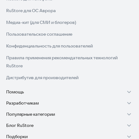
RuStore для ОС Аврора
Медиа-кит (для СМИ и блогеров)
Пользовательское соглашение
Конфиденциальность для пользователей
Правила применения рекомендательных технологий
RuStore
Дистрибутив для производителей
Помощь
Разработчикам
Установка RuStore на TV
Популярные категории
Зарабатывать с RuStore
Установка RuStore на телефон
Блог RuStore
Игры для Android
Стать разработчиком
Установка RuStore в машину
Подборки
Обзоры игр для Android 2025
Приложения банков