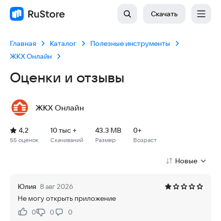
Скачать
Главная
Каталог
Полезные инструменты
ЖКХ Онлайн
Оценки и отзывы
ЖКХ Онлайн
Рейтинг: 4,2, 55 оценок
Скачиваний: 10 тыс +
Размер файла: 43.3 MB
Возрастное ограничение: 43.3 MB
4,2
10 тыс +
43.3 MB
0+
55 оценок
Скачиваний
Размер
Возраст
Новые
Юлия
8 авг 2026
Не могу открыть приложение
0
0
0
Нравится:
Не нравится: