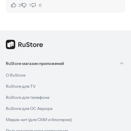
2
1
0
Нравится:
Не нравится:
RuStore магазин приложений
О RuStore
RuStore для TV
RuStore для телефона
RuStore для ОС Аврора
Медиа-кит (для СМИ и блогеров)
Пользовательское соглашение