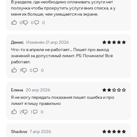
В разделе, где необходимо оплачивать услуги нет
ползунка чтобы прокрутить услуги вниз списка, а у
меня их больше, чем умещается на экране.
0
0
0
Нравится:
Не нравится:
Денис
Изменён 21 апр 2026
Что-то в апреле не работает... Пишет про выход
значений за допустимый лимит. PS: Починили! Всё
работает.
1
0
0
Нравится:
Не нравится:
Елена
20 апр 2026
Я не могу передать показания пишет ошибка и про
лимит я пишу правильно
2
1
0
Нравится:
Не нравится:
Shadow
7 апр 2026