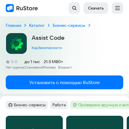
Скачать
Главная
Каталог
Бизнес-сервисы
Assist Сode
Код Безопасности
(
)
0,0
до 1 тыс
21.5 MB
0+
Рейтинг:
Нет оценок
Скачиваний
Размер
Возраст
:
:
:
Установить с помощью RuStore
Бизнес-сервисы
Работа
Проверено вручную и ан
Категория
:
Тег
:
Тег
:
Скриншоты