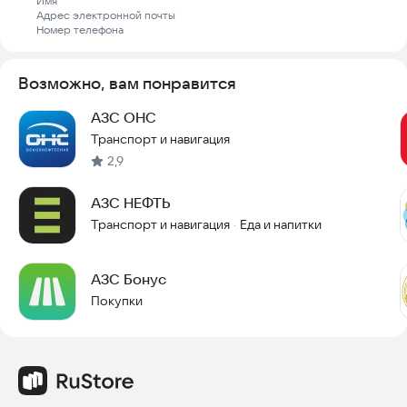
Имя
на адрес электронной почты
azsgeneva@gmail.com
или
Адрес электронной почты
позвонив по телефону +7-922-710-0377
Номер телефона
Возможно, вам понравится
АЗС ОНС
Транспорт и навигация
2,9
АЗС НЕФТЬ
Транспорт и навигация
Еда и напитки
·
АЗС Бонус
Покупки