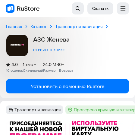
Скачать
Главная
Каталог
Транспорт и навигация
АЗС Женева
СЕРВИО ТЕХНИКС
(
)
4,0
1 тыс +
24.0 MB
0+
Рейтинг:
10 оценок
Скачиваний
Размер
Возраст
:
:
:
Установить с помощью RuStore
Транспорт и навигация
Проверено вручную и антиви
Категория
:
Тег
:
Скриншоты