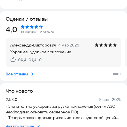
курсе скидок и акций.
Мобильное приложение «АЗС Женева» позволяет:
Оценки и отзывы
- регистрировать нового пользователя сети АЗС в
приложении;
Рейтинг:
4,0
- создавать виртуальные карты сети АЗС в приложении;
10 оценок
・2 отзыва
- использовать QR-код в приложении вместо физической
карты;
Александр-Викторович
4 мар 2025
- держать все ваши бонусные, дисконтные и топливные
Хорошее , удобное приложение
карты сети АЗС Женева в мобильном телефоне;
- копить баллы и покупать топливо со скидками;
0
0
0
Нравится:
Не нравится:
- получать актуальную информацию об акциях на АЗС и
персональные предложения;
Все отзывы
- просмотреть историю покупок;
- найти ближайшие АЗС на карте, составить маршрут,
ознакомиться с ценами;
Что нового
- обратная связь с сетью АЗС и оценка качества
предоставляемых услуг.
Версия:
Дата:
2.58.0
8 сент 2025
- Значительно ускорена загрузка приложения (сетям АЗС
Поделитесь с нами своими идеями и пожеланиями, написав
необходимо обновить серверное ПО)
на адрес электронной почты
azsgeneva@gmail.com
или
- Теперь можно просматривать историю пуш-сообщений
позвонив по телефону +7-922-710-0377Вступайте в
- Улучшения в интерфейсе пользователя
программу лояльности в мобильном приложении АЗС
Читать дальше