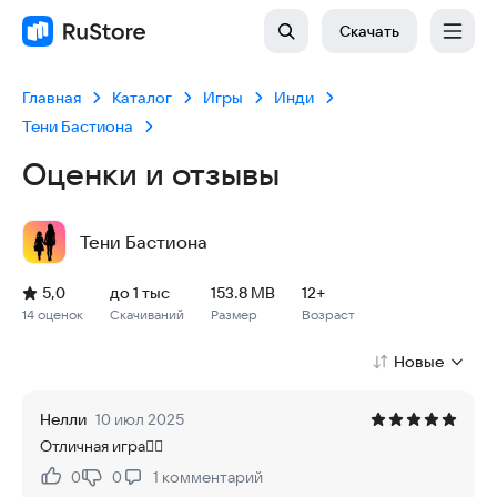
Скачать
Главная
Каталог
Игры
Инди
Тени Бастиона
Оценки и отзывы
Тени Бастиона
Рейтинг: 5,0, 14 оценок
Скачиваний: до 1 тыс
Размер файла: 153.8 MB
Возрастное ограничение: 153.8 MB
5,0
до 1 тыс
153.8 MB
12+
14 оценок
Скачиваний
Размер
Возраст
Новые
Нелли
10 июл 2025
Отличная игра👍🏼
0
0
1
комментарий
Нравится:
Не нравится: