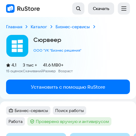
Скачать
Главная
Каталог
Бизнес-сервисы
Сюрвеер
ООО "УК "Бизнес решения"
(
)
4,1
3 тыс +
41.6 MB
0+
Рейтинг:
15 оценок
Скачиваний
Размер
Возраст
:
:
:
Установить с помощью RuStore
Бизнес-сервисы
Поиск работы
Категория
:
Тег
:
Работа
Проверено вручную и антивирусом
Тег
:
Тег
: