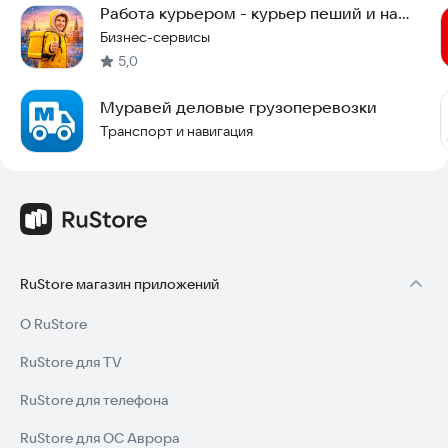
Работа курьером - курьер пеший и на
своем авто
Бизнес-сервисы
5,0
Муравей деловые грузоперевозки
Транспорт и навигация
RuStore магазин приложений
О RuStore
RuStore для TV
RuStore для телефона
RuStore для ОС Аврора