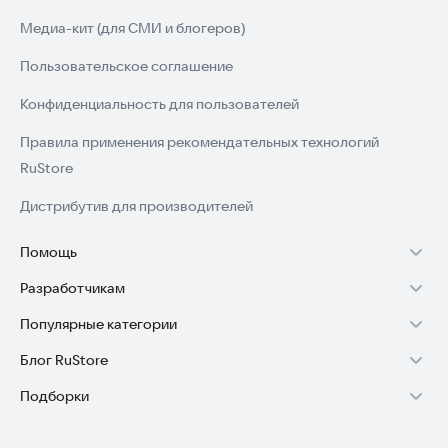
Медиа-кит (для СМИ и блогеров)
Пользовательское соглашение
Конфиденциальность для пользователей
Правила применения рекомендательных технологий
RuStore
Дистрибутив для производителей
Помощь
Разработчикам
Установка RuStore на TV
Популярные категории
Зарабатывать с RuStore
Установка RuStore на телефон
Блог RuStore
Игры для Android
Стать разработчиком
Установка RuStore в машину
Подборки
Обзоры игр для Android 2025
Приложения банков
Доступ к RuStore Консоль
Помощь пользователям RuStore
Игровой набор
Обзоры мобильных приложений 2025
Государственные
RuStore SDK (документация)
Покупки и возвраты