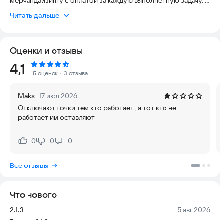
мерчандайзингу с оплатой за каждую выполненную задачу.
Читать дальше
Мы работаем в 300+ городах России и предлагаем
возможности для полноценной занятости или подработки
как опытным мерчандайзерам, так и новичкам. Все законно:
Оценки и отзывы
подписываем договор оферты и компенсируем оплату
налога.
Рейтинг:
4,1
Все задачи появляются на интерактивной карте приложения:
15 оценок
・3 отзыва
вы выбираете удобную торговую точку, выполняете в ней
задачи, делаете отчет и получаете выплаты на карту.
Maks
17 июл 2026
Основные задачи на платформе — это выкладка товара,
Отключают точки тем кто работает , а тот кто не
актуализация ценников, выявление просрочки и создание
работает им оставляют
фотоотчетов.
Скачивайте приложение «Сюрвеер», чтобы найти задачи в
0
0
0
Нравится:
Не нравится:
вашем районе.
Все отзывы
Что нового
Версия:
Дата:
2.1.3
5 авг 2026