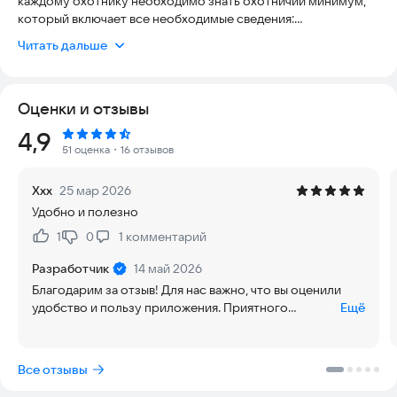
каждому охотнику необходимо знать охотничий минимум,
который включает все необходимые сведения:
1. Правила по технике безопасности осуществлении охоты и
Читать дальше
обращении с оружием;
2. Законодательства, касающиеся приобретения, хранения и
ношения охотничьего оружия;
Оценки и отзывы
3. Правила охоты и ответственность за их нарушение;
4. Сроки и способы охоты на разные виды диких животных;
Рейтинг:
4,9
5. Права и обязанности охотника.
51 оценка
・16 отзывов
Требования охотничьего минимума едины на всей
Xxx
25 мар 2026
территории России. В большинстве регионов, для
Удобно и полезно
получения охотничьего билета, проводится ознакомление с
требованиями охотничьего минимума под роспись, но
1
0
1
комментарий
Нравится:
Не нравится:
может потребоваться и сдача охотминимума в форме
экзамена. Вопросы для экзаменов не сложные, но требуют
Разработчик
14 май 2026
знания теоретической части. Знакомство с охотничьим
Благодарим за отзыв! Для нас важно, что вы оценили
минимумом необходимо в первую очередь для самого
удобство и пользу приложения. Приятного
Ещё
охотника, так как его незнание чревато трагическими
использования!
последствиями.
Все отзывы
Мы с радостью предлагаем Вам один из самых действенных
способов проверить свои знания. Наши тесты не только