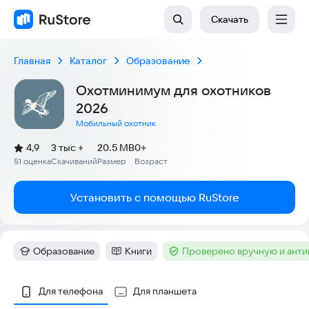
Скачать
Главная
Каталог
Образование
Охотминимум для охотников
2026
Мобильный охотник
(
)
4,9
3 тыс +
20.5 MB
0+
Рейтинг:
51 оценка
Скачиваний
Размер
Возраст
:
:
:
Установить с помощью RuStore
Образование
Книги
Проверено вручную и ант
Категория
:
Категория
:
Тег
:
Скриншоты
Для телефона
Для планшета