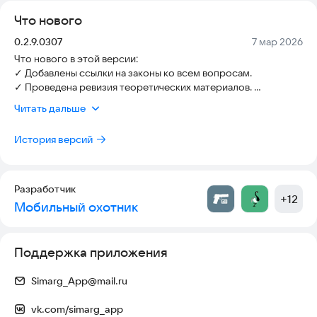
проверяют понимание, но и тренируют внимательность,
Что нового
усидчивость и умение быстро ориентироваться и
соображать.
Версия:
Дата:
0.2.9.0307
7 мар 2026
Что нового в этой версии:
Наш сайт:
https://simarg.ru/
✓ Добавлены ссылки на законы ко всем вопросам.
Поддержка:
Simarg_App@mail.ru
✓ Проведена ревизия теоретических материалов.
✓ Оптимизация производительности и исправление
Читать дальше
ошибок.
✓ Обновлены системные требования Android для лучшей
История версий
работы приложения
Разработчик
+
12
Мобильный охотник
Поддержка приложения
Simarg_App@mail.ru
vk.com/simarg_app