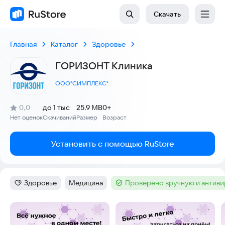
Скачать
Главная
Каталог
Здоровье
ГОРИЗОНТ Клиника
ООО"СИМПЛЕКС"
(
)
0,0
до 1 тыс
25.9 MB
0+
Рейтинг:
Нет оценок
Скачиваний
Размер
Возраст
:
:
:
Установить с помощью RuStore
Здоровье
Медицина
Проверено вручную и антив
Категория
:
Тег
:
Тег
:
Скриншоты