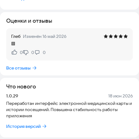
времени, просмотр истории обращений, результатов
анализов и обследований, отзывы. Оплата услуг банковской
картой прямо из приложения с учетом индивидуальных
Оценки и отзывы
скидок. Информация и уведомления от клиники.
Глеб
Изменён 16 май 2026
🟩
0
0
0
Нравится:
Не нравится:
Все отзывы
Что нового
Версия:
Дата:
1.0.29
18 июн 2026
Переработан интерфейс электронной медицинской карты и
истории посещений. Повышена стабильность работы
приложения
История версий